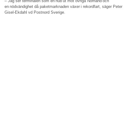
– Jag ser terminalen som en hub ut mot övriga Norrland och
en nödvändighet då paketmarknaden växer i rekordfart, säger Peter
Gisel-Ekdahl vd Postnord Sverige.