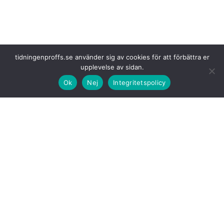
tidningenproffs.se använder sig av cookies för att förbättra er
upplevelse av sidan.
Ok
Nej
Integritetspolicy
Postnords nya terminal
kommer byggas mellan Midlandavägen,
Sundsvall Timrå Airport och Qstar på Midlandaområdet.
Markköpet på
närmare åtta hektar är en affär mellan det kommunala
bolaget Timrå Invest AB och Inhubs AB. Postnord kommer att ingå ett
hyresavtal med Infrahubs dotterbolag Inhubs AB som äger byggnaden.
Byggnationen av
terminalen kommer att inledas under hösten och
terminalen beräknas vara i drift från första kvartalet 2028. Postnord
investerar över en halv miljard kronor i projektet.