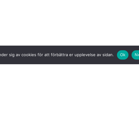
der sig av cookies för att förbättra er upplevelse av sidan.
Ok
N