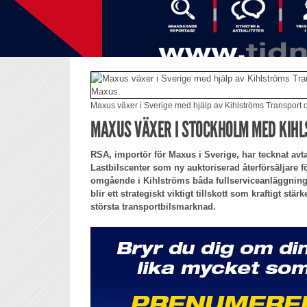
Maxus växer i Sverige med hjälp av Kihlströms Transport o
MAXUS VÄXER I STOCKHOLM MED KIH
RSA, importör för Maxus i Sverige, har tecknat av
Lastbilscenter som ny auktoriserad återförsäljare f
omgående i Kihlströms båda fullserviceanläggnin
blir ett strategiskt viktigt tillskott som kraftigt st
största transportbilsmarknad.