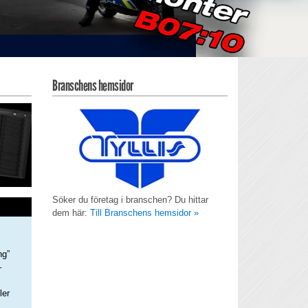
Branschens hemsidor
Söker du företag i branschen? Du hittar
dem här:
Till Branschens hemsidor »
ng”
–
ler