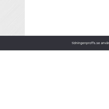
tidningenproffs.se använ