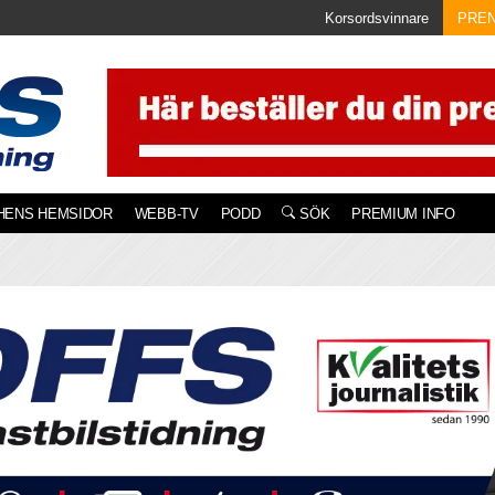
Korsordsvinnare
PRE
HENS HEMSIDOR
WEBB-TV
PODD
SÖK
PREMIUM INFO