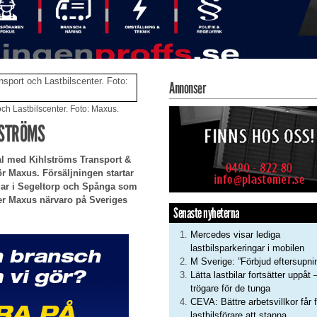
Annonser
ch Lastbilscenter. Foto: Maxus.
LSTRÖMS
tal med Kihlströms Transport &
ör Maxus. Försäljningen startar
gar i Segeltorp och Spånga som
ärker Maxus närvaro på Sveriges
Senaste nyheterna
Mercedes visar lediga
lastbilsparkeringar i mobilen
M Sverige: ”Förbjud eftersupni
Lätta lastbilar fortsätter uppåt 
trögare för de tunga
CEVA: Bättre arbetsvillkor får f
lastbilsförare att stanna