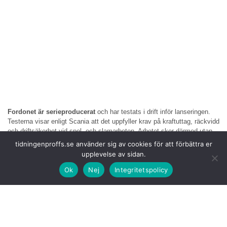
Fordonet är serieproducerat
och har testats i drift inför lanseringen.
Testerna visar enligt Scania att det uppfyller krav på kraftuttag, räckvidd
och driftsäkerhet vid spol- och slamarbeten. Arbetet sker därmed utan
lokala utsläpp och med lägre ljudnivå jämfört med konventionella
tidningenproffs.se använder sig av cookies för att förbättra er
alternativ.
upplevelse av sidan.
Ok
Nej
Integritetspolicy
– Resultaten från fälttesterna
visar att vi klarar både energibehovet
och effektuttaget för spol- och slamarbeten under en hel arbetsdag. Det
har varit avgörande för oss att säkerställa att lösningen fungerar i
verklig drift, inte bara på papper, säger Joacim Altberg, R&D Manager,
Rolba.