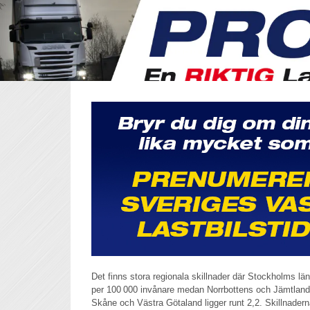
Det finns stora regionala skillnader där Stockholms 
per 100 000 invånare medan Norrbottens och Jämtlands
Skåne och Västra Götaland ligger runt 2,2. Skillnadern