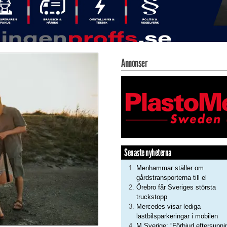
Annonser
Senaste nyheterna
Menhammar ställer om
gårdstransporterna till el
Örebro får Sveriges största
truckstopp
Mercedes visar lediga
lastbilsparkeringar i mobilen
M Sverige: ”Förbjud eftersupni