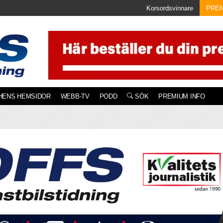
Korsordsvinnare
PRE
HENS HEMSIDOR
WEBB-TV
PODD
SÖK
PREMIUM INFO