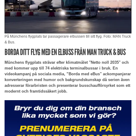
På Münchens flygplats tar passagerare elbussen till sitt flyg. Foto: MAN Truck
& Bus.
BORDA DITT FLYG MED EN ELBUSS FRÅN MAN TRUCK & BUS
Münchens flygplats strävar efter klimatmålet "Netto noll 2035" och
med kommer upp till 74 elektriska terminalbussar i bruk. En
videokampanj på sociala media, ”Borda med eBus" ackompanjerar
konverteringen med humor och bakgrundskunskap då serien även
adresserar förarbristen och presenterar busschaufförsyrket som ett
modernt och framtidssäkert jobb.