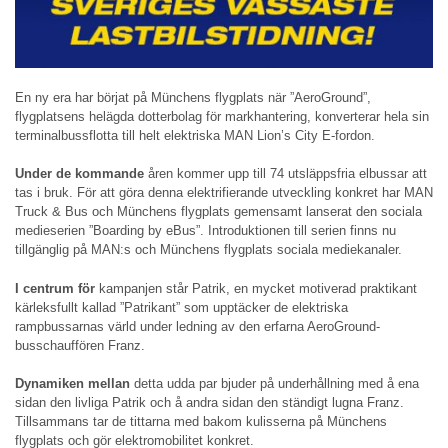
En ny era har börjat på Münchens flygplats när ”AeroGround”,
flygplatsens helägda dotterbolag för markhantering, konverterar hela sin
terminalbussflotta till helt elektriska MAN Lion’s City E-fordon.
Under de kommande
åren kommer upp till 74 utsläppsfria elbussar att
tas i bruk. För att göra denna elektrifierande utveckling konkret har MAN
Truck & Bus och Münchens flygplats gemensamt lanserat den sociala
medieserien ”Boarding by eBus”. Introduktionen till serien finns nu
tillgänglig på MAN:s och Münchens flygplats sociala mediekanaler.
I centrum för
kampanjen står Patrik, en mycket motiverad praktikant
kärleksfullt kallad ”Patrikant” som upptäcker de elektriska
rampbussarnas värld under ledning av den erfarna AeroGround-
busschauffören Franz.
Dynamiken mellan
detta udda par bjuder på underhållning med å ena
sidan den livliga Patrik och å andra sidan den ständigt lugna Franz.
Tillsammans tar de tittarna med bakom kulisserna på Münchens
flygplats och gör elektromobilitet konkret.