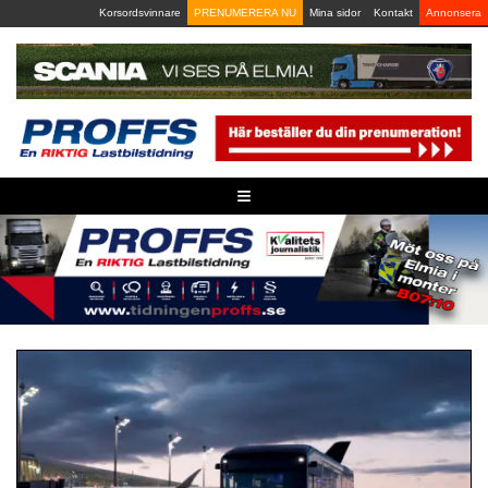
Skip
Korsordsvinnare
PRENUMERERA NU
Mina sidor
Kontakt
Annonsera
to
content
≡