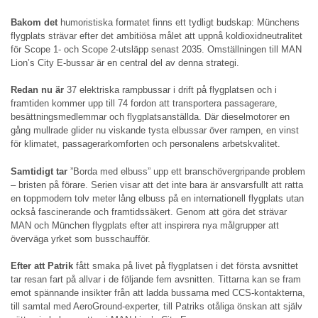
Bakom det
humoristiska formatet finns ett tydligt budskap: Münchens
flygplats strävar efter det ambitiösa målet att uppnå koldioxidneutralitet
för Scope 1- och Scope 2-utsläpp senast 2035. Omställningen till MAN
Lion’s City E-bussar är en central del av denna strategi.
Redan nu är
37 elektriska rampbussar i drift på flygplatsen och i
framtiden kommer upp till 74 fordon att transportera passagerare,
besättningsmedlemmar och flygplatsanställda. Där dieselmotorer en
gång mullrade glider nu viskande tysta elbussar över rampen, en vinst
för klimatet, passagerarkomforten och personalens arbetskvalitet.
Samtidigt tar
”Borda med elbuss” upp ett branschövergripande problem
– bristen på förare. Serien visar att det inte bara är ansvarsfullt att ratta
en toppmodern tolv meter lång elbuss på en internationell flygplats utan
också fascinerande och framtidssäkert. Genom att göra det strävar
MAN och München flygplats efter att inspirera nya målgrupper att
överväga yrket som busschaufför.
Efter att Patrik
fått smaka på livet på flygplatsen i det första avsnittet
tar resan fart på allvar i de följande fem avsnitten. Tittarna kan se fram
emot spännande insikter från att ladda bussarna med CCS-kontakterna,
till samtal med AeroGround-experter, till Patriks otåliga önskan att själv