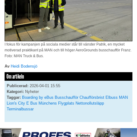
I fokus för kampanjen på sociala medier står till vänster Patrik, en mycket
motiverad praktikant på MAN och till höger AeroGrounds busschaufför Franz.
Foto: MAN Truck & Bus.
Av
Heidi Bodensjö
Om artikeln
Publicerad:
2026-04-01 15:55
Kategori:
Nyheter
Taggar:
Boarding by eBus
Busschaufför
Chaufförsbrist
Elbuss
MAN
Lion's City E Bus
Münchens Flygplats
Nettonollutsläpp
Terminalbussar