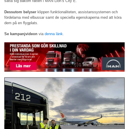
sätta sig bakom ratten i MAN Lion’s City E.
Dessutom belyser
klippen funktionaliteten, assistanssystemen och
fördelarna med elbussar samt de speciella egenskaperna med att köra
dem på en flygplats.
Se kampanjvideon
via
denna länk
.