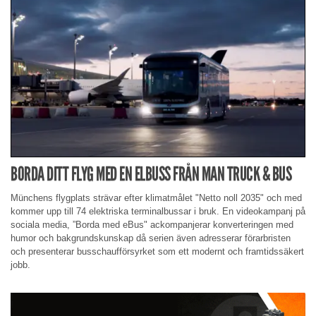
BORDA DITT FLYG MED EN ELBUSS FRÅN MAN TRUCK & BUS
Münchens flygplats strävar efter klimatmålet "Netto noll 2035" och med
kommer upp till 74 elektriska terminalbussar i bruk. En videokampanj på
sociala media, ”Borda med eBus" ackompanjerar konverteringen med
humor och bakgrundskunskap då serien även adresserar förarbristen
och presenterar busschaufförsyrket som ett modernt och framtidssäkert
jobb.