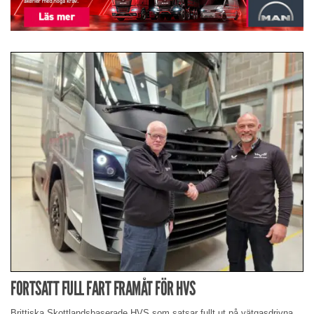
FORTSATT FULL FART FRAMÅT FÖR HVS
Brittiska Skottlandsbaserade HVS som satsar fullt ut på vätgasdrivna