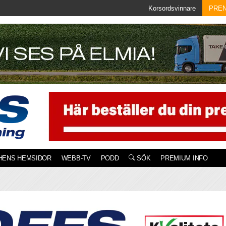
Korsordsvinnare
PRE
HENS HEMSIDOR
WEBB-TV
PODD
SÖK
PREMIUM INFO