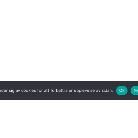
der sig av cookies för att förbättra er upplevelse av sidan.
Ok
N