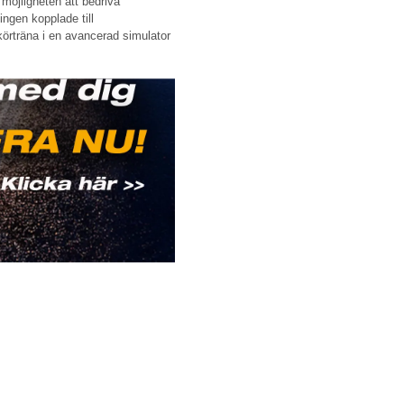
möjligheten att bedriva
ingen kopplade till
körträna i en avancerad simulator