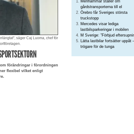
Menhammar ställer om
gårdstransporterna till el
Örebro får Sveriges största
truckstopp
Mercedes visar lediga
lastbilsparkeringar i mobilen
M Sverige: ”Förbjud eftersupni
längtat", säger Caj Luoma, chef för
Lätta lastbilar fortsätter uppåt 
ortföretagen.
trögare för de tunga
NSPORTSEKTORN
om förändringar i förordningen
 flexibel vilket enligt
re.