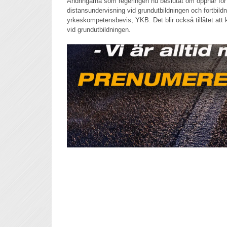
Ändringarna som regeringen nu beslutat om öppnar för 
distansundervisning vid grundutbildningen och fortbildn
yrkeskompetensbevis, YKB. Det blir också tillåtet att 
vid grundutbildningen.