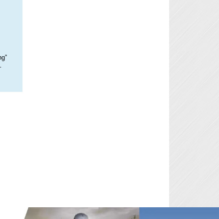
ng”
–