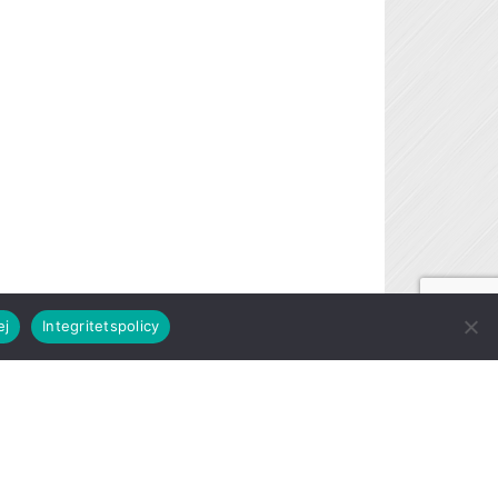
ej
Integritetspolicy