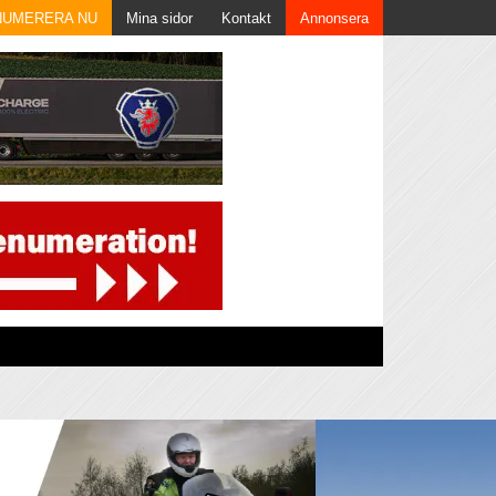
NUMERERA NU
Mina sidor
Kontakt
Annonsera