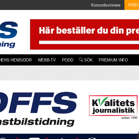
Korsordsvinnare
PRE
HENS HEMSIDOR
WEBB-TV
PODD
SÖK
PREMIUM INFO