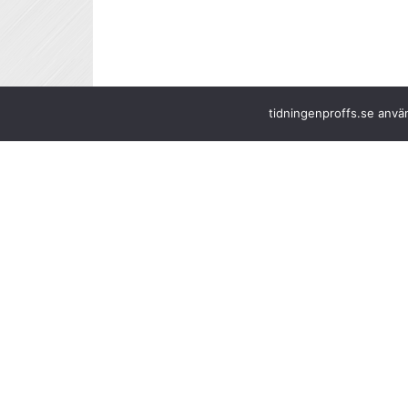
tidningenproffs.se använ