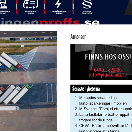
Annonser
Senaste nyheterna
Mercedes visar lediga
lastbilsparkeringar i mobilen
M Sverige: ”Förbjud eftersupni
Lätta lastbilar fortsätter uppåt 
trögare för de tunga
CEVA: Bättre arbetsvillkor får f
lastbilsförare att stanna