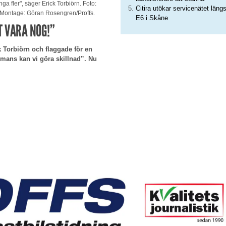
a fler", säger Erick Torbiörn. Foto:
Citira utökar servicenätet läng
. Montage: Göran Rosengren/Proffs.
E6 i Skåne
T VARA NOG!”
ck Torbiörn och flaggade för en
mans kan vi göra skillnad”. Nu