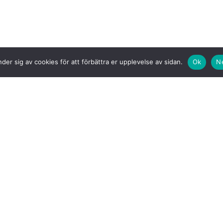
der sig av cookies för att förbättra er upplevelse av sidan.
Ok
N