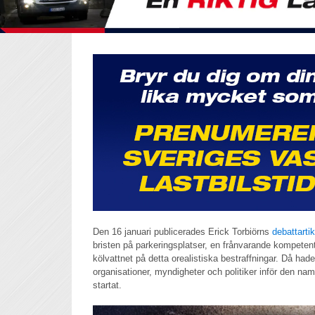
Den 16 januari publicerades Erick Torbiörns
debattartik
bristen på parkeringsplatser, en frånvarande kompetent
kölvattnet på detta orealistiska bestraffningar. Då had
organisationer, myndigheter och politiker inför den na
startat.