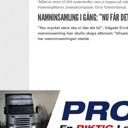
"Målet är minst 10 000 underskrifter, men vi hoppas på mång
Parkering/Marcin Joswiak/Unsplash. Erick Torbiörn/privat
NAMNINSAMLING I GÅNG: ”NU FÅR DE
”Hur mycket värre ska vi låta det bli”, frågade Eri
namninsamling han skulle skapa eftersom ”tillsam
har namninsamlingen startat.