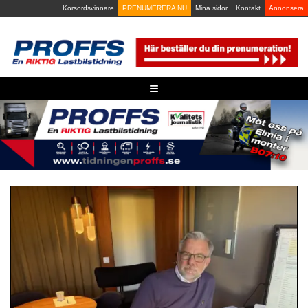
Skip
Korsordsvinnare
PRENUMERERA NU
Mina sidor
Kontakt
Annonsera
to
content
≡