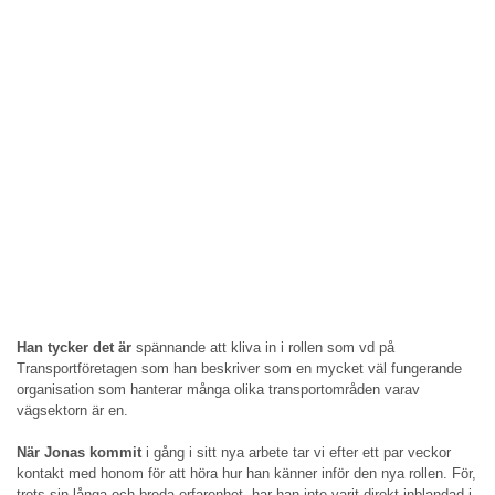
Han tycker det
är
spännande att kliva in i rollen som vd på
Transportföretagen som han beskriver som en mycket väl fungerande
organisation som hanterar många olika transportområden varav
vägsektorn är en.
När Jonas kommit
i gång i sitt nya arbete tar vi efter ett par veckor
kontakt med honom för att höra hur han känner inför den nya rollen. För,
trots sin långa och breda erfarenhet, har han inte varit direkt inblandad i