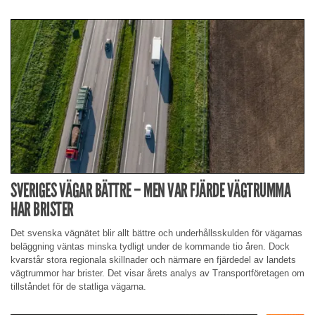
SVERIGES VÄGAR BÄTTRE – MEN VAR FJÄRDE VÄGTRUMMA
HAR BRISTER
Det svenska vägnätet blir allt bättre och underhållsskulden för vägarnas
beläggning väntas minska tydligt under de kommande tio åren. Dock
kvarstår stora regionala skillnader och närmare en fjärdedel av landets
vägtrummor har brister. Det visar årets analys av Transportföretagen om
tillståndet för de statliga vägarna.