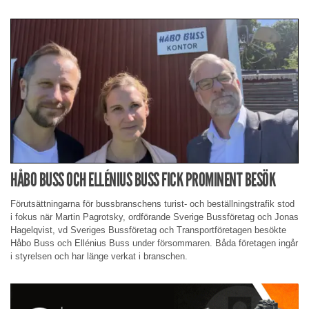
HÅBO BUSS OCH ELLÉNIUS BUSS FICK PROMINENT BESÖK
Förutsättningarna för bussbranschens turist- och beställningstrafik stod
i fokus när Martin Pagrotsky, ordförande Sverige Bussföretag och Jonas
Hagelqvist, vd Sveriges Bussföretag och Transportföretagen besökte
Håbo Buss och Ellénius Buss under försommaren. Båda företagen ingår
i styrelsen och har länge verkat i branschen.