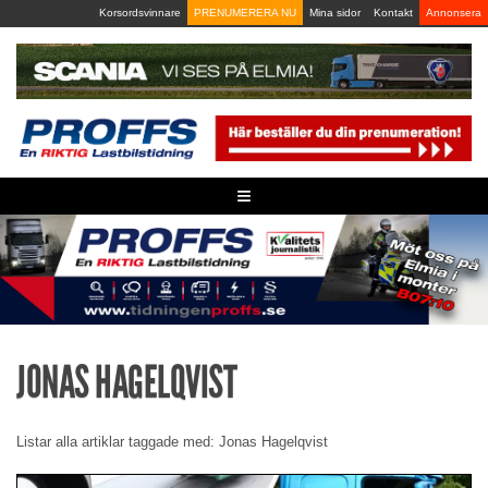
Skip
Korsordsvinnare
PRENUMERERA NU
Mina sidor
Kontakt
Annonsera
to
content
≡
JONAS HAGELQVIST
Listar alla artiklar taggade med: Jonas Hagelqvist