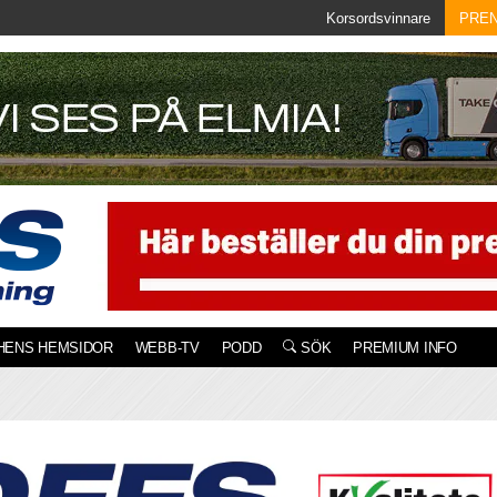
Korsordsvinnare
PRE
HENS HEMSIDOR
WEBB-TV
PODD
SÖK
PREMIUM INFO