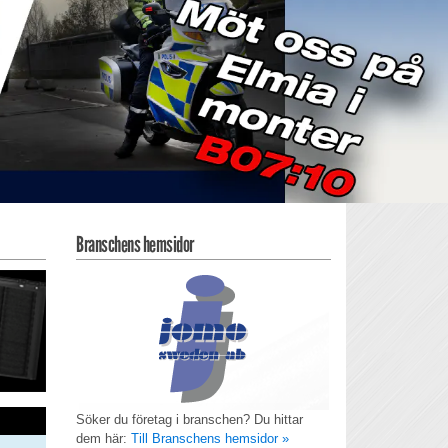
Branschens hemsidor
Söker du företag i branschen? Du hittar
dem här:
Till Branschens hemsidor »