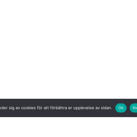
der sig av cookies för att förbättra er upplevelse av sidan.
Ok
N