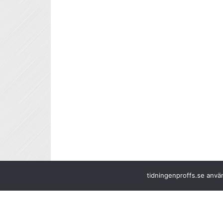
tidningenproffs.se använ