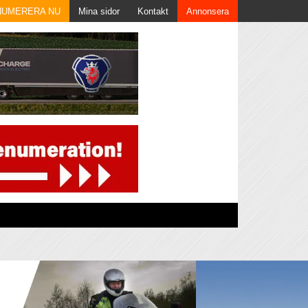
NUMERERA NU
Mina sidor
Kontakt
Annonsera