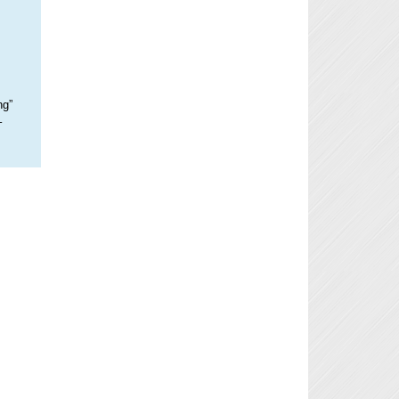
ng”
–