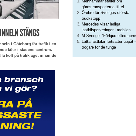
Menhammar ställer om
gårdstransporterna till el
Örebro får Sveriges största
truckstopp
Mercedes visar lediga
TUNNELN STÄNGS
lastbilsparkeringar i mobilen
M Sverige: ”Förbjud eftersupni
Lätta lastbilar fortsätter uppåt 
eln i Göteborg för trafik i en
trögare för de tunga
tande köer i stadens centrum.
lla koll på trafikläget innan de