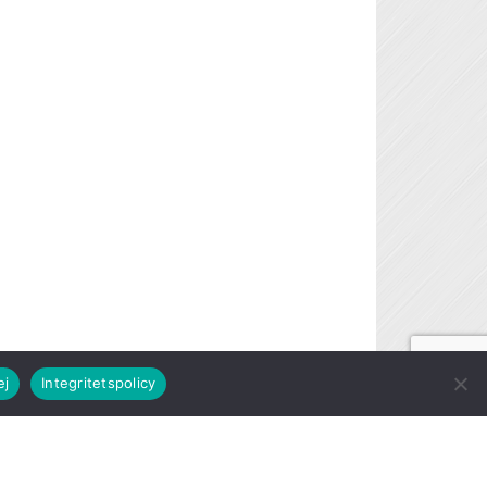
ej
Integritetspolicy