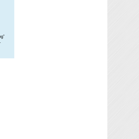
ng”
–