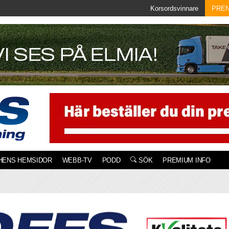
Korsordsvinnare
PRE
HENS HEMSIDOR
WEBB-TV
PODD
SÖK
PREMIUM INFO