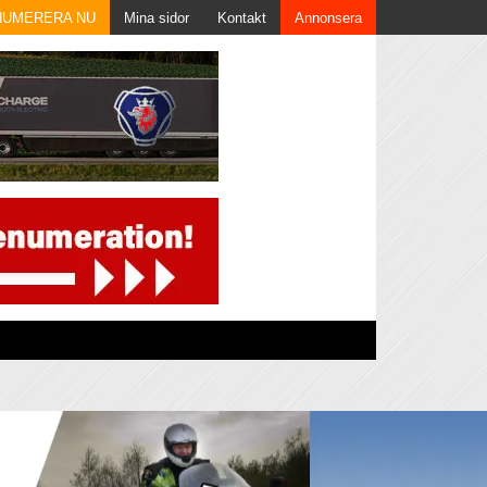
NUMERERA NU
Mina sidor
Kontakt
Annonsera