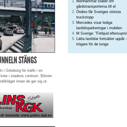
Menhammar ställer om
gårdstransporterna till el
Örebro får Sveriges största
truckstopp
Mercedes visar lediga
lastbilsparkeringar i mobilen
M Sverige: ”Förbjud eftersupni
Lätta lastbilar fortsätter uppåt 
trögare för de tunga
TUNNELN STÄNGS
i Göteborg för trafik i en
e köer i stadens centrum. Bilister
rafikläget innan de ger sig ut.