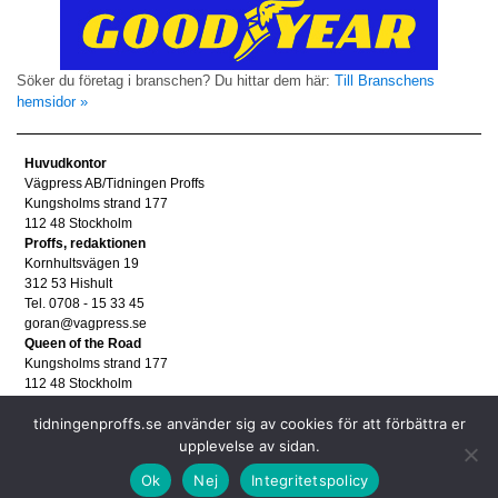
Söker du företag i branschen? Du hittar dem här:
Till Branschens
hemsidor »
Huvudkontor
Vägpress AB/Tidningen Proffs
Kungsholms strand 177
112 48 Stockholm
Proffs, redaktionen
Kornhultsvägen 19
312 53 Hishult
Tel. 0708 - 15 33 45
goran@vagpress.se
Queen of the Road
Kungsholms strand 177
112 48 Stockholm
Annonsera
tidningenproffs.se använder sig av cookies för att förbättra er
Tel. 08 - 653 83 80
annons@vagpress.se
upplevelse av sidan.
Personuppgifter
Ok
Nej
Integritetspolicy
Personuppgifter/GDPR