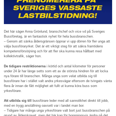
Det här säger Anna Grönlund, branschchef och vice vd på Sveriges
Bussföretag, är en fantastisk nyhet för hela bussbranschen.
– Genom att sänka åldersgränsen öppnar vi upp dörren för fler unga att
välja bussföraryrket. Det är ett viktigt steg för att säkra framtidens
kompetensförsörjning och för att fler ska kunna resa hållbart med
kollektivtrafik, säger hon.
De tidigare restriktionerna
i körtid och antal kilometer för personer
under 24 år har länge setts som ett av de största hindren för att locka
nya förare till branschen. Många unga som velat utbilda sig till
bussförare har i stället valt andra yrkesvägar eftersom de tvingats vänta
flera år innan de fått möjlighet att fullt ut kunna köra buss som
yrkesförare.
Att utbilda sig till
bussförare leder med all sannolikhet direkt till jobb,
med en trygg anställning oavsett var i landet man bor.
– Tidigare har många unga yrkesförare valt bort just bussbranschen på
grund av ålderskravet, men det här kan för hoppningsvis ändra på det,