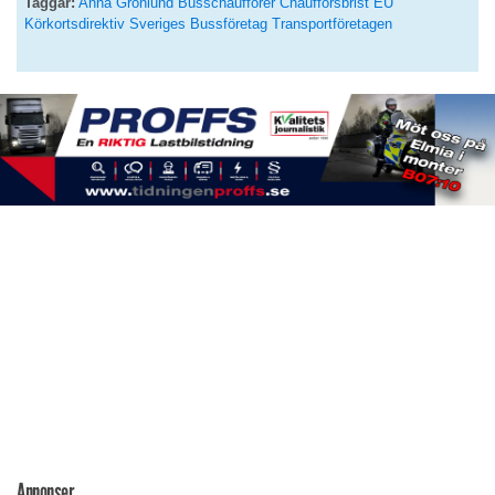
Taggar:
Anna Grönlund
Busschaufförer
Chaufförsbrist
EU
Körkortsdirektiv
Sveriges Bussföretag
Transportföretagen
Annonser