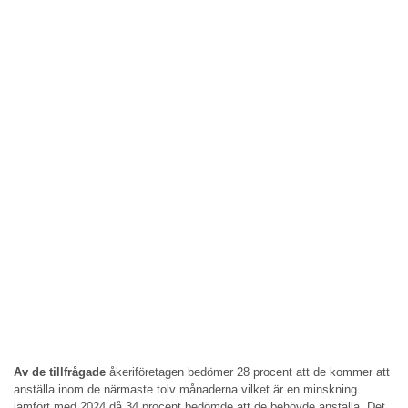
Av de tillfrågade
åkeriföretagen bedömer 28 procent att de kommer att
anställa inom de närmaste tolv månaderna vilket är en minskning
jämfört med 2024 då 34 procent bedömde att de behövde anställa. Det