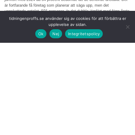
är fortfarande få företag som planerar att säga upp, men det
uppskattade antalet, 591 personer, är det dubbla jämfört med förra årets
rapport.
tidningenproffs.se använder sig av cookies för att förbättra er
upplevelse av sidan.
Både statistiken
och fritextsvaren ger en klar bild av hur svårt det är för
Ok
Nej
Integritetspolicy
åkerierna att planera.
– Det har skapat en inbromsning i branschen, men det ska inte tolkas
som att vi behöver färre lastbilsförare framåt, säger Lena Törnstrand.
Trots omvärldsläget
har drygt 5 600 lastbilschaufförer anställts de
senaste tolv månaderna, vilket är 1 000 fler än vad åkerierna
uppskattade i förra årets undersökning.
Över tid har det
faktiska utfallet ofta varit högre än det uppskattade
behovet. Med undantag för pandemiåren har åkerierna anställt cirka 6
000 lastbilschaufförer per år.
– En trend vi tror kommer att fortsätta, säger Lena Törnstrand.
Det är också
tydligt att de som utbildar sig till lastbilschaufför får jobb.
Hela 34 procent av de som anställts de senaste tolv månaderna har
mindre än ett års erfarenhet. Enligt TYA:s Skolledarrapport 2024/2025
fick 85 procent av avgångseleverna på gymnasiet jobb som
lastbilschaufför efter sin examen.