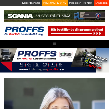
Skip
Korsordsvinnare
PRENUMERERA NU
Mina sidor
Kontakt
Annonsera
to
content
≡