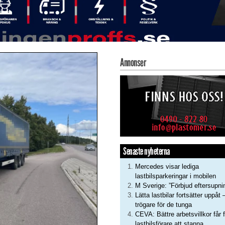
Annonser
Senaste nyheterna
Mercedes visar lediga
lastbilsparkeringar i mobilen
M Sverige: ”Förbjud eftersupni
Lätta lastbilar fortsätter uppåt 
trögare för de tunga
CEVA: Bättre arbetsvillkor får f
lastbilsförare att stanna