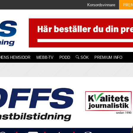
Korsordsvinnare
PRE
HENS HEMSIDOR
WEBB-TV
PODD
SÖK
PREMIUM INFO