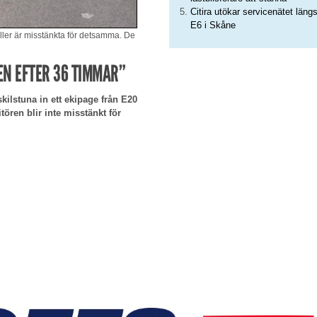
Citira utökar servicenätet läng
E6 i Skåne
 eller är misstänkta för detsamma. De
EN EFTER 36 TIMMAR”
ilstuna in ett ekipage från E20
tören blir inte misstänkt för