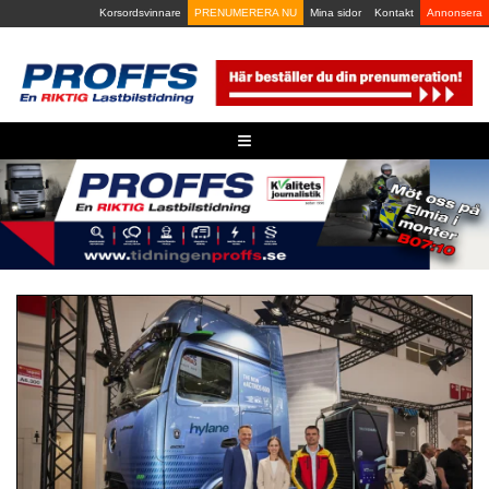
Skip
Korsordsvinnare
PRENUMERERA NU
Mina sidor
Kontakt
Annonsera
to
content
≡