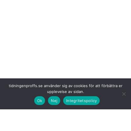
tidningenproffs.se använder sig av cookies för att förbättra er
upplevelse av sidan.
Ok
Nej
Integritetspolicy
Samarbetet
innebär att DHL kommer att förvärva 30 eldrivna lastbilar
av typen Mercedes-Benz eActros 600 genom Hylanes ”Transport as a