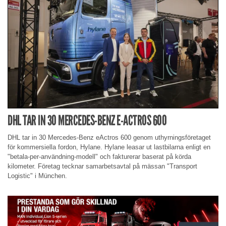
DHL TAR IN 30 MERCEDES-BENZ E-ACTROS 600
DHL tar in 30 Mercedes-Benz eActros 600 genom uthyrningsföretaget
för kommersiella fordon, Hylane. Hylane leasar ut lastbilarna enligt en
"betala-per-användning-modell" och fakturerar baserat på körda
kilometer. Företag tecknar samarbetsavtal på mässan "Transport
Logistic" i München.