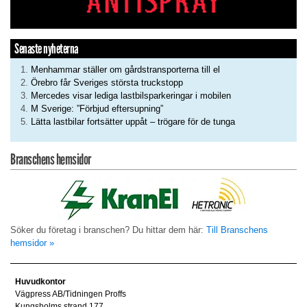
Senaste nyheterna
Menhammar ställer om gårdstransporterna till el
Örebro får Sveriges största truckstopp
Mercedes visar lediga lastbilsparkeringar i mobilen
M Sverige: ”Förbjud eftersupning”
Lätta lastbilar fortsätter uppåt – trögare för de tunga
Branschens hemsidor
Söker du företag i branschen? Du hittar dem här:
Till Branschens
hemsidor »
Huvudkontor
Vägpress AB/Tidningen Proffs
Kungsholms strand 177