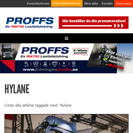
Skip
Korsordsvinnare
PRENUMERERA NU
Mina sidor
Kontakt
Annonsera
to
content
≡
HYLANE
Listar alla artiklar taggade med: Hylane