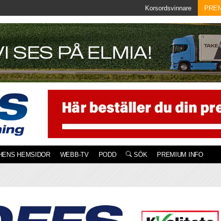
Korsordsvinnare
PRE
HENS HEMSIDOR
WEBB-TV
PODD
SÖK
PREMIUM INFO