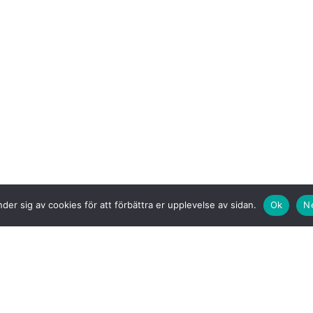
der sig av cookies för att förbättra er upplevelse av sidan.
Ok
N