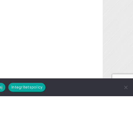
ej
Integritetspolicy