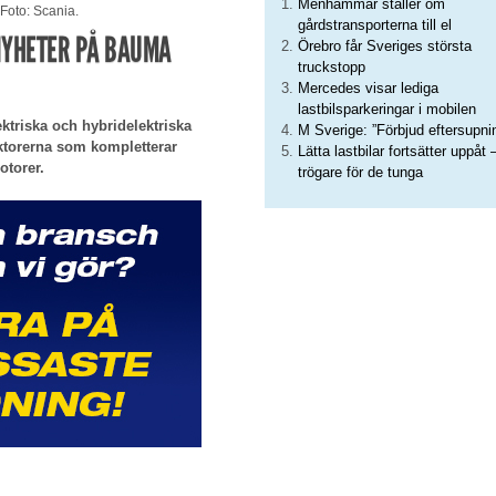
Menhammar ställer om
Foto: Scania.
gårdstransporterna till el
NYHETER PÅ BAUMA
Örebro får Sveriges största
truckstopp
Mercedes visar lediga
lastbilsparkeringar i mobilen
ktriska och hybridelektriska
M Sverige: ”Förbjud eftersupni
ktorerna som kompletterar
Lätta lastbilar fortsätter uppåt 
otorer.
trögare för de tunga