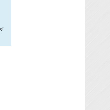
ng”
–