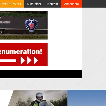
NUMERERA NU
Mina sidor
Kontakt
Annonsera