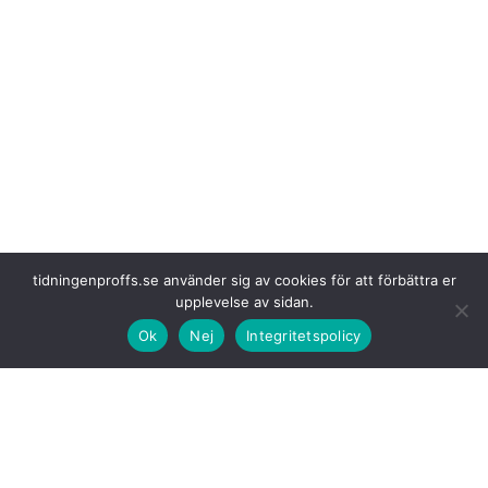
tidningenproffs.se använder sig av cookies för att förbättra er
upplevelse av sidan.
Ok
Nej
Integritetspolicy
Yrkeshögskolan
är ett kraftfullt verktyg för att säkerställa framtidens
kompetensförsörjning inom transportsektorn.
– Företag som engagerar sig får inte bara en direkt rekryteringskanal
utan också möjlighet att påverka utbildningarnas innehåll, säger Caj
Luoma, chef för kompetensförsörjning på Transportföretagen.