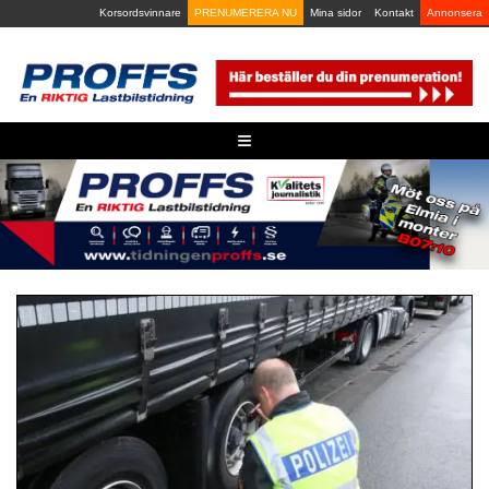
Skip
Korsordsvinnare
PRENUMERERA NU
Mina sidor
Kontakt
Annonsera
to
content
≡