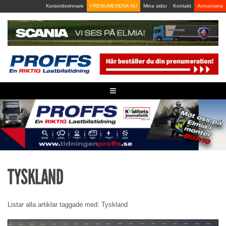
Skip
Korsordsvinnare
PRENUMERERA NU
Mina sidor
Kontakt
Annonsera
to
content
≡
TYSKLAND
Listar alla artiklar taggade med: Tyskland