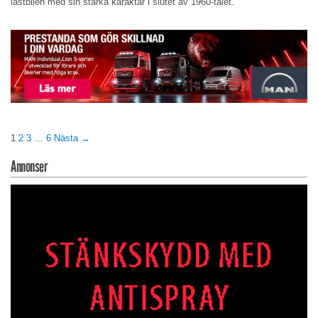
lastbilen med sin starka karaktär i slutet av 1960-talet.
1
2
3
…
6
Nästa →
Annonser