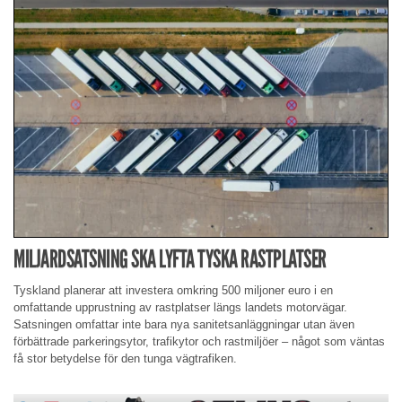
MILJARDSATSNING SKA LYFTA TYSKA RASTPLATSER
Tyskland planerar att investera omkring 500 miljoner euro i en
omfattande upprustning av rastplatser längs landets motorvägar.
Satsningen omfattar inte bara nya sanitetsanläggningar utan även
förbättrade parkeringsytor, trafikytor och rastmiljöer – något som väntas
få stor betydelse för den tunga vägtrafiken.