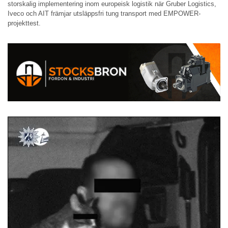
storskalig implementering inom europeisk logistik när Gruber Logistics,
Iveco och AIT främjar utsläppsfri tung transport med EMPOWER-
projekttest.