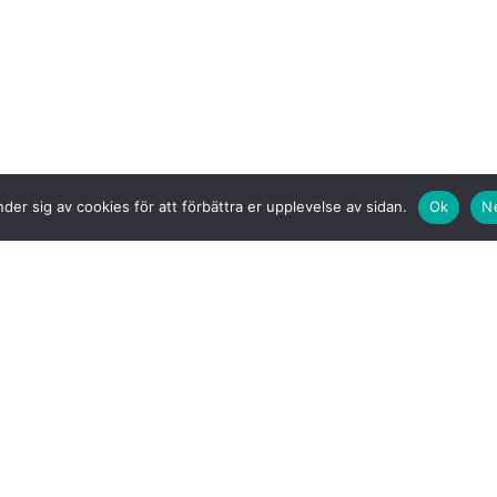
der sig av cookies för att förbättra er upplevelse av sidan.
Ok
N