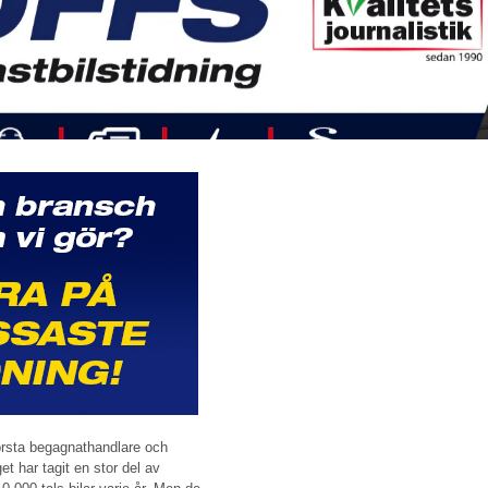
törsta begagnathandlare och
et har tagit en stor del av