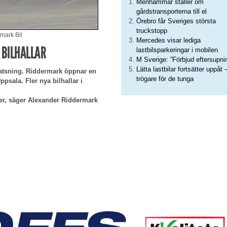
Menhammar ställer om
gårdstransporterna till el
Örebro får Sveriges största
truckstopp
mark Bil
Mercedes visar lediga
 BILHALLAR
lastbilsparkeringar i mobilen
M Sverige: ”Förbjud eftersupni
Lätta lastbilar fortsätter uppåt 
satsning. Riddermark öppnar en
trögare för de tunga
ppsala. Fler nya bilhallar i
täder, säger Alexander Riddermark