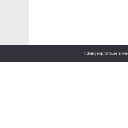
tidningenproffs.se använ