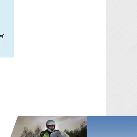
ng”
–