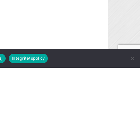
ej
Integritetspolicy