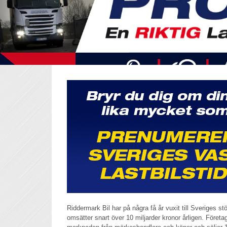
Riddermark Bil har på några få år vuxit till Sveriges s
omsätter snart över 10 miljarder kronor årligen. Företag