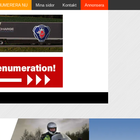
NUMERERA NU
Mina sidor
Kontakt
Annonsera