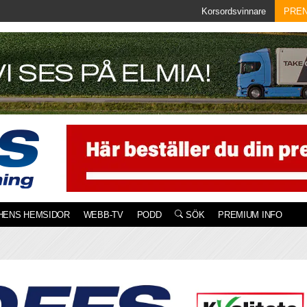
Korsordsvinnare
PRE
HENS HEMSIDOR
WEBB-TV
PODD
SÖK
PREMIUM INFO