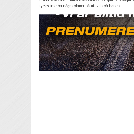
marknaden från märkeshandlare och köper och säljer 10
tycks inte ha några planer på att vila på hanen.