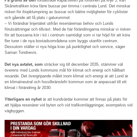
På grund av den
förbättrade kapaciteten på fordonen på linje 3, kan
Skånetrafiken köra färre bussar per timma i centrala Lund. Det minskar
risken för ihopklumpning av bussar och bättre möjligheter för cyklister
och gående att få plats i gaturummet.
– Vi förändrar linjenätet utifrån resenärernas behov och Lunds
förutsättningar och tillväxt. Med de här förändringarna minskar vi risken
för att bussarna kör i kö i centrum samtidigt som vi tar höjd för att köra
fler turer i de nya bostadsområdena som byggs utanför centrum.
Dessutom ställer vi nya höga krav på punktlighet och service, säger
Saman Tondnevis.
Det nya avtalet, som
sträcker sig till december 2035, stämmer väl
överens med Lunds kommuns mål för klimat och energi och hållbart
resande. Det övergripande målet inom klimat och energi är att Lund är
en klimatneutral och fossilbränslefri kommun som är anpassad till ett
klimat i förändring år 2030.
Ytterligare en nyhet
är att kundvärdar kommer att finnas på plats för
att hjälpa resenärer vid byten och vid trafikomläggningar, exempelvis vid
vägbyggen.