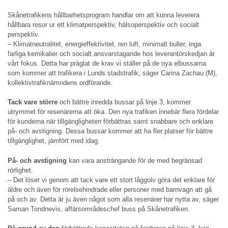
Skånetrafikens hållbarhetsprogram handlar om att kunna leverera
hållbara resor ur ett klimatperspektiv, hälsoperspektiv och socialt
perspektiv.
– Klimatneutralitet, energieffektivitet, ren luft, minimalt buller, inga
farliga kemikalier och socialt ansvarstagande hos leverantörskedjan är
vårt fokus. Detta har präglat de krav vi ställer på de nya elbussarna
som kommer att trafikera i Lunds stadstrafik, säger Carina Zachau (M),
kollektivtrafiknämndens ordförande.
Tack vare större
och bättre inredda bussar på linje 3, kommer
utrymmet för resenärerna att öka. Den nya trafiken innebär flera fördelar
för kunderna när tillgängligheten förbättras samt snabbare och enklare
på- och avstigning. Dessa bussar kommer att ha fler platser för bättre
tillgänglighet, jämfört med idag.
På- och avstigning
kan vara ansträngande för de med begränsad
rörlighet.
– Det löser vi genom att tack vare ett stort låggolv göra det enklare för
äldre och även för rörelsehindrade eller personer med barnvagn att gå
på och av. Detta är ju även något som alla resenärer har nytta av, säger
Saman Tondnevis, affärsområdeschef buss på Skånetrafiken.