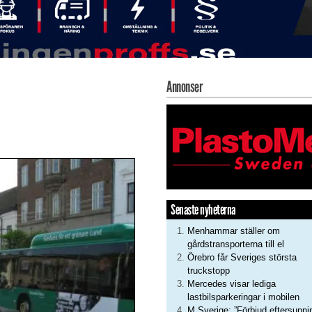
Annonser
Senaste nyheterna
Menhammar ställer om
gårdstransporterna till el
Örebro får Sveriges största
truckstopp
Mercedes visar lediga
lastbilsparkeringar i mobilen
M Sverige: ”Förbjud eftersupni