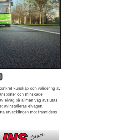
D
 konkret kunskap och validering av
transporter och minskade
 av elväg på allmän väg avslutas
t avinstalleras elvägen.
atta utvecklingen mot framtidens