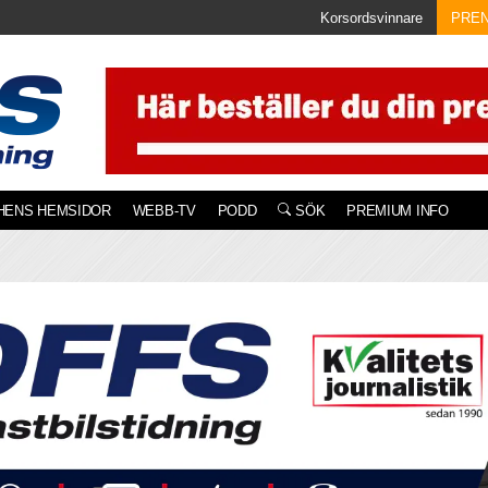
Korsordsvinnare
PRE
HENS HEMSIDOR
WEBB-TV
PODD
SÖK
PREMIUM INFO