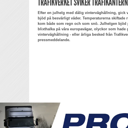
TRAFIKVERKET SVIKER TRAFIKANTERN
Efter en julhelg med dålig vinterväghållning, gick
bjöd på besvärligt väder. Temperaturerna skiftade
kom både som regn och som snö. Julhelgen bjöd p
blixthalka på våra europavägar, olyckor som hade g
vinterväghållning - eller ärliga besked från Trafikv
pressmeddelande.