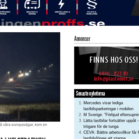
Annonser
Senaste nyheterna
Mercedes visar lediga
lastbilsparkeringar i mobilen
M Sverige: ”Förbjud eftersupni
Lätta lastbilar fortsätter uppåt 
 på våra europavägar, kom en
trögare för de tunga
CEVA: Bättre arbetsvillkor får f
lastbilsförare att stanna