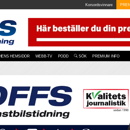
Korsordsvinnare
PRE
HENS HEMSIDOR
WEBB-TV
PODD
SÖK
PREMIUM INFO