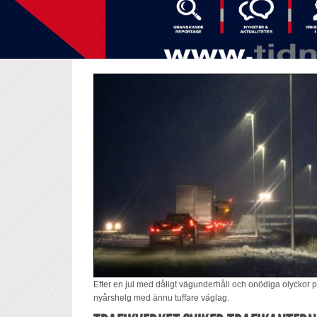
Efter en jul med dåligt vägunderhåll och onödiga olyckor
nyårshelg med ännu tuffare väglag.