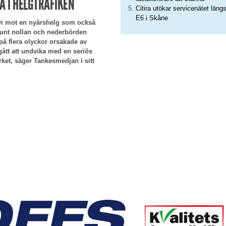
A I HELGTRAFIKEN
Citira utökar servicenätet läng
E6 i Skåne
 vi mot en nyårshelg som också
 runt nollan och nederbörden
å flera olyckor orsakade av
ått att undvika med en seriös
erket, säger Tankesmedjan i sitt