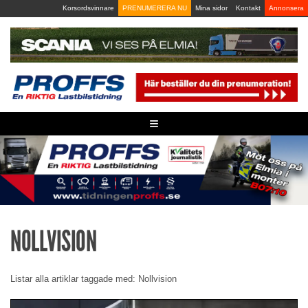
Skip
Korsordsvinnare
PRENUMERERA NU
Mina sidor
Kontakt
Annonsera
to
content
≡
NOLLVISION
Listar alla artiklar taggade med: Nollvision