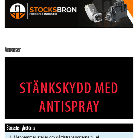
Annonser
Senaste nyheterna
Menhammar ställer om gårdstransporterna till el