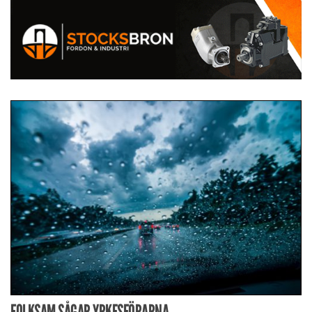
FOLKSAM SÅGAR YRKESFÖRARNA