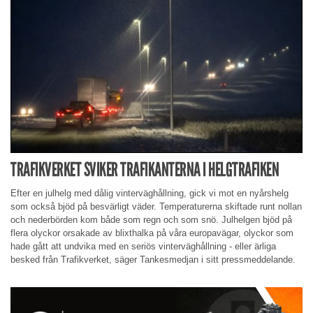
TRAFIKVERKET SVIKER TRAFIKANTERNA I HELGTRAFIKEN
Efter en julhelg med dålig vinterväghållning, gick vi mot en nyårshelg
som också bjöd på besvärligt väder. Temperaturerna skiftade runt nollan
och nederbörden kom både som regn och som snö. Julhelgen bjöd på
flera olyckor orsakade av blixthalka på våra europavägar, olyckor som
hade gått att undvika med en seriös vinterväghållning - eller ärliga
besked från Trafikverket, säger Tankesmedjan i sitt pressmeddelande.