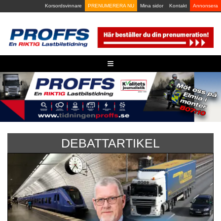
Skip
Korsordsvinnare
PRENUMERERA NU
Mina sidor
Kontakt
Annonsera
to
content
≡
DEBATTARTIKEL