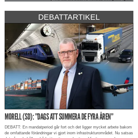
DEBATTARTIKEL
MORELL (SD): ”DAGS ATT SUMMERA DE FYRA ÅREN”
DEBATT: En mandatperiod går fort och det ligger mycket arbete bakom
de omfattande förändringar vi gjort inom infrastrukturområdet. Nu satsas