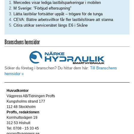
Mercedes visar lediga lastbilsparkeringar i mobilen
M Sverige: ”Förbjud eftersupning”
Lätta lastbilar fortsätter uppåt – trögare för de tunga
CEVA: Bättre arbetsvillkor får fler lastbilsförare att stanna
Citira utökar servicenätet längs E6 i Skåne
Branschens hemsidor
Söker du företag i branschen? Du hittar dem här:
Till Branschens
hemsidor »
Huvudkontor
Vägpress AB/Tidningen Proffs
Kungsholms strand 177
112 48 Stockholm
Proffs, redaktionen
Kornhultsvägen 19
312 53 Hishult
Tel. 0708 - 15 33 45
goran@vagpress.se