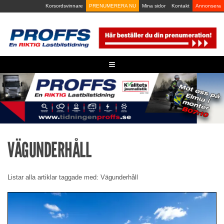
Skip
Korsordsvinnare
PRENUMERERA NU
Mina sidor
Kontakt
Annonsera
to
content
≡
VÄGUNDERHÅLL
Listar alla artiklar taggade med: Vägunderhåll