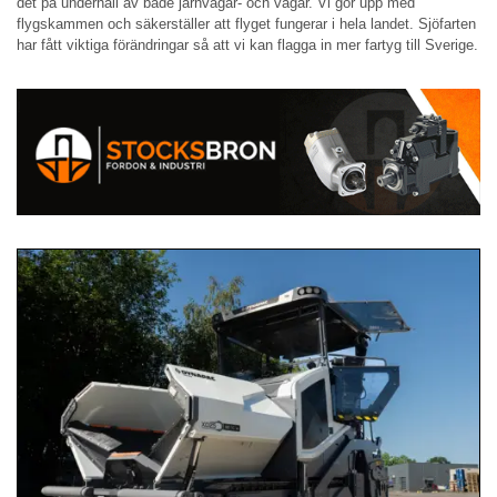
det på underhåll av både järnvägar- och vägar. Vi gör upp med
flygskammen och säkerställer att flyget fungerar i hela landet. Sjöfarten
har fått viktiga förändringar så att vi kan flagga in mer fartyg till Sverige.