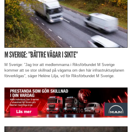
M SVERIGE: ”BÄTTRE VÄGAR I SIKTE”
M Sverige: ”Jag tror att medlemmarna i Riksförbundet M Sverige
kommer att se stor skillnad på vägarna om den här infrastrukturplanen
förverkligas”, säger Heléne Lilja, vd för Riksförbundet M Sverige.