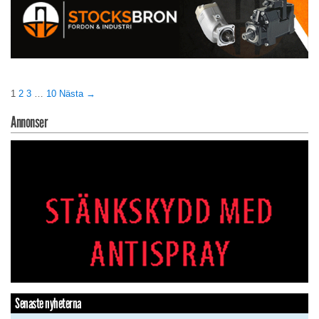
1
2
3
…
10
Nästa →
Annonser
Senaste nyheterna