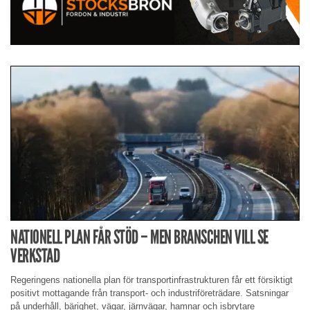
NATIONELL PLAN FÅR STÖD – MEN BRANSCHEN VILL SE
VERKSTAD
Regeringens nationella plan för transportinfrastrukturen får ett försiktigt
positivt mottagande från transport- och industriföreträdare. Satsningar
på underhåll, bärighet, vägar, järnvägar, hamnar och isbrytare