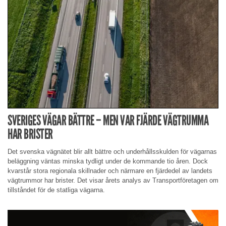
SVERIGES VÄGAR BÄTTRE – MEN VAR FJÄRDE VÄGTRUMMA
HAR BRISTER
Det svenska vägnätet blir allt bättre och underhållsskulden för vägarnas
beläggning väntas minska tydligt under de kommande tio åren. Dock
kvarstår stora regionala skillnader och närmare en fjärdedel av landets
vägtrummor har brister. Det visar årets analys av Transportföretagen om
tillståndet för de statliga vägarna.