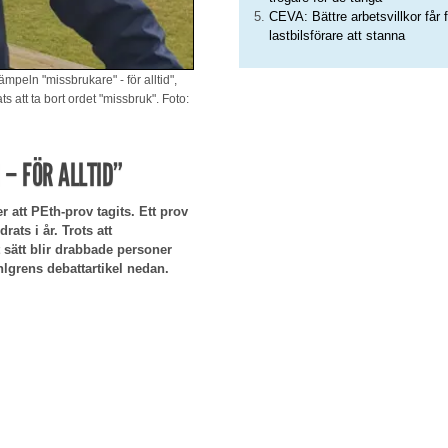
CEVA: Bättre arbetsvillkor får f
lastbilsförare att stanna
eln "missbrukare" - för alltid",
att ta bort ordet "missbruk". Foto:
– FÖR ALLTID”
er att PEth-prov tagits. Ett prov
ats i år. Trots att
t sätt blir drabbade personer
lgrens debattartikel nedan.