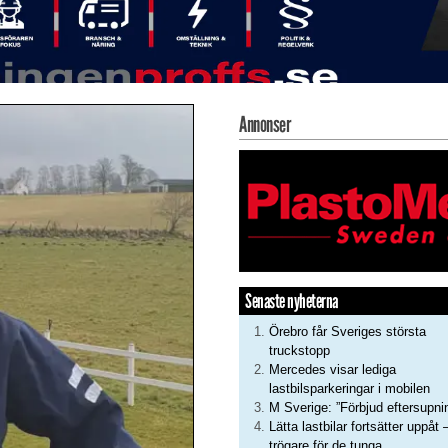
Annonser
Senaste nyheterna
Örebro får Sveriges största
truckstopp
Mercedes visar lediga
lastbilsparkeringar i mobilen
M Sverige: ”Förbjud eftersupni
Lätta lastbilar fortsätter uppåt 
trögare för de tunga