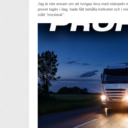
Jag är inte ensam om att tvingas leva med stämpeln mi
provet tagits i dag, hade fått behålla körkortet och i m
stått ”missbruk”.