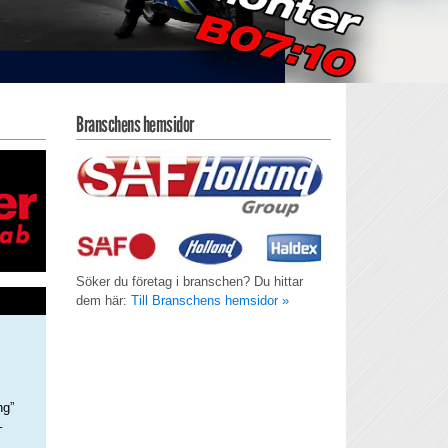
Branschens hemsidor
Söker du företag i branschen? Du hittar
dem här:
Till Branschens hemsidor »
ng”
–