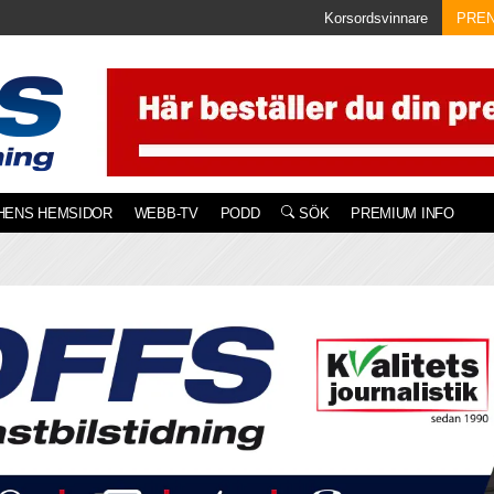
Korsordsvinnare
PRE
HENS HEMSIDOR
WEBB-TV
PODD
SÖK
PREMIUM INFO