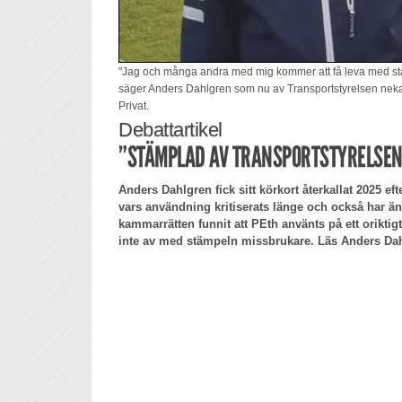
"Jag och många andra med mig kommer att få leva med stämp
säger Anders Dahlgren som nu av Transportstyrelsen nekats 
Privat.
Debattartikel
”STÄMPLAD AV TRANSPORTSTYRELSEN 
Anders Dahlgren fick sitt körkort återkallat 2025 eft
vars användning kritiserats länge och också har ändr
kammarrätten funnit att PEth använts på ett oriktig
inte av med stämpeln missbrukare. Läs Anders Dah