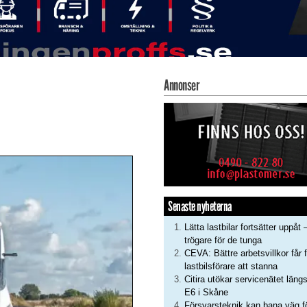
Annonser
Senaste nyheterna
Lätta lastbilar fortsätter uppåt 
trögare för de tunga
CEVA: Bättre arbetsvillkor får f
lastbilsförare att stanna
Citira utökar servicenätet läng
E6 i Skåne
Försvarsteknik kan bana väg f