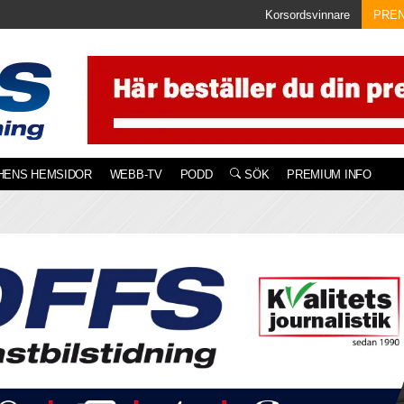
Korsordsvinnare
PRE
HENS HEMSIDOR
WEBB-TV
PODD
SÖK
PREMIUM INFO