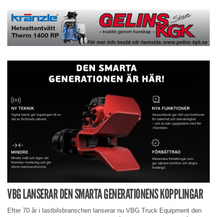
VBG LANSERAR DEN SMARTA GENERATIONENS KOPPLINGAR
Efter 70 år i lastbilsbranschen lanserar nu VBG Truck Equipment den