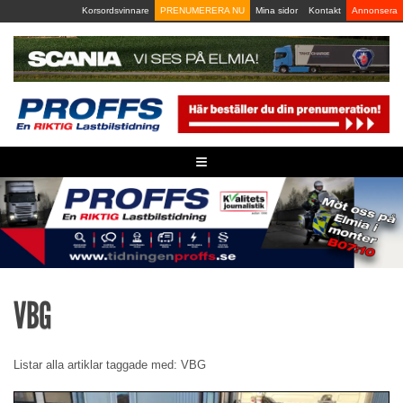
Skip
Korsordsvinnare
PRENUMERERA NU
Mina sidor
Kontakt
Annonsera
to
content
≡
VBG
Listar alla artiklar taggade med: VBG