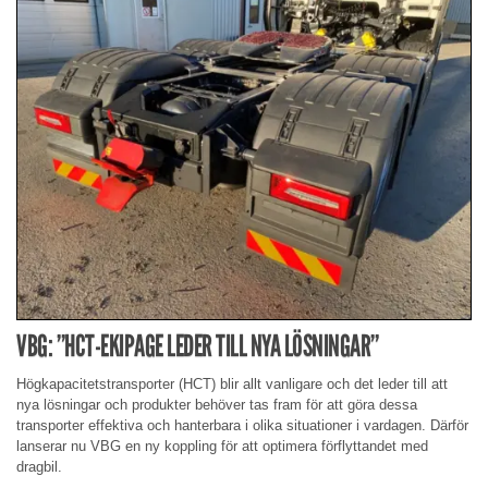
VBG: ”HCT-EKIPAGE LEDER TILL NYA LÖSNINGAR”
Högkapacitetstransporter (HCT) blir allt vanligare och det leder till att
nya lösningar och produkter behöver tas fram för att göra dessa
transporter effektiva och hanterbara i olika situationer i vardagen. Därför
lanserar nu VBG en ny koppling för att optimera förflyttandet med
dragbil.