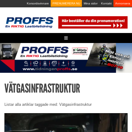
Skip
Korsordsvinnare
PRENUMERERA NU
Mina sidor
Kontakt
Annonsera
to
content
≡
VÄTGASINFRASTRUKTUR
Listar alla artiklar taggade med: Vätgasinfrastruktur