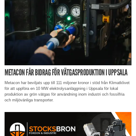
METACON FÅR BIDRAG FÖR VÄTGASPRODUKTION I UPPSALA
Metacon har beviljats upp till 111 miljoner kronor i stöd från Klimatklivet
för att uppföra en 10 MW elektrolysanläggning i Uppsala för lokal
produktion av grön vätgas för användning inom industri och fossilfria
och miljövänliga transporter.