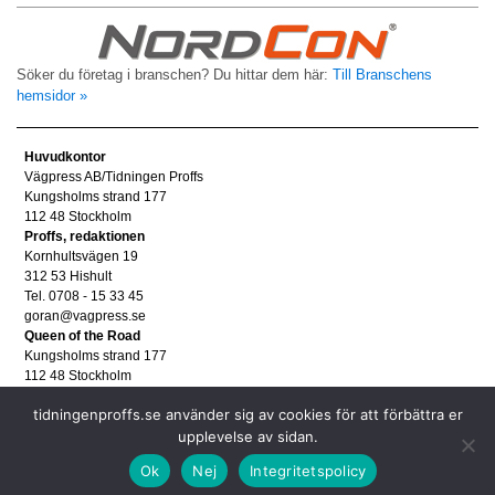
Söker du företag i branschen? Du hittar dem här:
Till Branschens
hemsidor »
Huvudkontor
Vägpress AB/Tidningen Proffs
Kungsholms strand 177
112 48 Stockholm
Proffs, redaktionen
Kornhultsvägen 19
312 53 Hishult
Tel. 0708 - 15 33 45
goran@vagpress.se
Queen of the Road
Kungsholms strand 177
112 48 Stockholm
Annonsera
tidningenproffs.se använder sig av cookies för att förbättra er
Tel. 08 - 653 83 80
upplevelse av sidan.
annons@vagpress.se
Personuppgifter
Ok
Nej
Integritetspolicy
Personuppgifter/GDPR