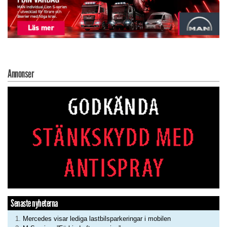
Annonser
Senaste nyheterna
Mercedes visar lediga lastbilsparkeringar i mobilen