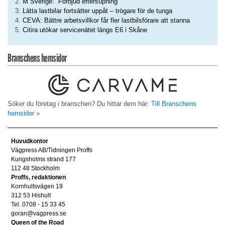
M Sverige: ”Förbjud eftersupning”
Lätta lastbilar fortsätter uppåt – trögare för de tunga
CEVA: Bättre arbetsvillkor får fler lastbilsförare att stanna
Citira utökar servicenätet längs E6 i Skåne
Branschens hemsidor
Söker du företag i branschen? Du hittar dem här:
Till Branschens
hemsidor »
Huvudkontor
Vägpress AB/Tidningen Proffs
Kungsholms strand 177
112 48 Stockholm
Proffs, redaktionen
Kornhultsvägen 19
312 53 Hishult
Tel. 0708 - 15 33 45
goran@vagpress.se
Queen of the Road