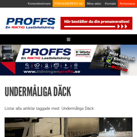
Skip
Korsordsvinnare
PRENUMERERA NU
Mina sidor
Kontakt
Annonsera
to
content
≡
UNDERMÅLIGA DÄCK
Listar alla artiklar taggade med: Undermåliga Däck