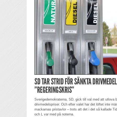
SD TAR STRID FÖR SÄNKTA DRIVMEDE
”REGERINGSKRIS”
Sverigedemokraterna, SD, gick till val med att utlova b
drivmedelspriser. Och efter valet har det löftet inte m
mackarnas pristavlor – trots att det i det så kallade T
och L var med på noterna.