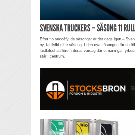
SVENSKA TRUCKERS – SÄSONG 11 RULL
Efter tio succéfyllda säsonger är det dags igen – Sve
ny, fartfylld elfte säsong. I den nya säsongen får du fö
lastbilschaufförer i deras vardag där utmaningar, yrkess
står i centrum.