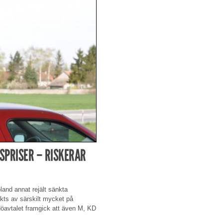
LSPRISER – RISKERAR
land annat rejält sänkta
ärkts av särskilt mycket på
idöavtalet framgick att även M, KD