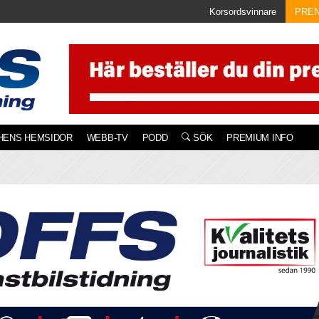
Korsordsvinnare
PRE
HENS HEMSIDOR
WEBB-TV
PODD
SÖK
PREMIUM INFO