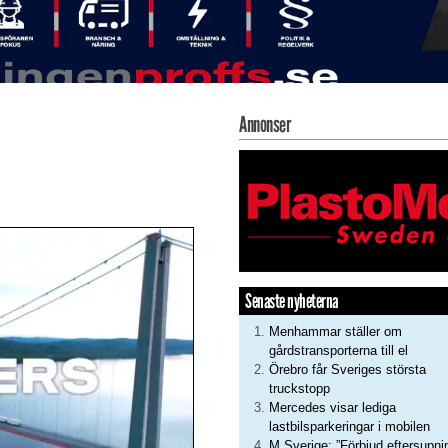
Annonser
Senaste nyheterna
Menhammar ställer om
gårdstransporterna till el
Örebro får Sveriges största
truckstopp
Mercedes visar lediga
lastbilsparkeringar i mobilen
M Sverige: ”Förbjud eftersupni