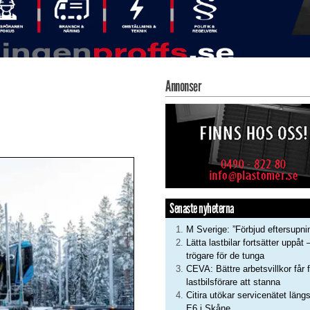
Annonser
Senaste nyheterna
M Sverige: ”Förbjud eftersupni
Lätta lastbilar fortsätter uppåt 
trögare för de tunga
CEVA: Bättre arbetsvillkor får f
lastbilsförare att stanna
Citira utökar servicenätet läng
E6 i Skåne