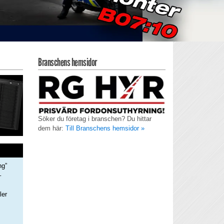
Branschens hemsidor
Söker du företag i branschen? Du hittar
dem här:
Till Branschens hemsidor »
ng”
–
ler
s