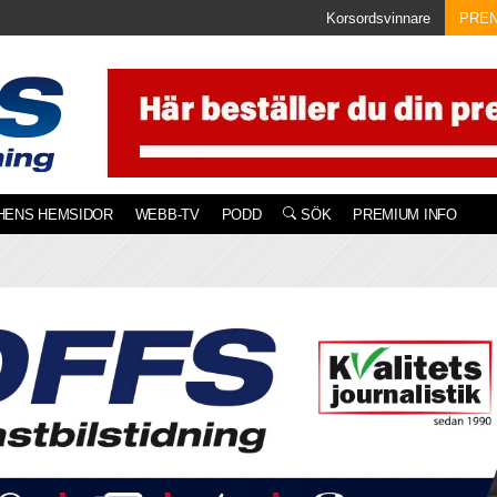
Korsordsvinnare
PRE
HENS HEMSIDOR
WEBB-TV
PODD
SÖK
PREMIUM INFO