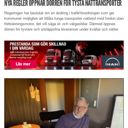
NYA REGLER ÖPPNAR DÖRREN FÖR TYSTA NATTRANSPORTER
Regeringen har beslutat om en ändring i trafikförordningen som ger
kommuner möjlighet att tillåta tunga transporter nattetid med fordon utan
förbränningsmotor, det vill säga el- och vätgasbilar. Därmed öppnas
dörren för tystare och utsläppsfria leveranser under kvällar och nätter.