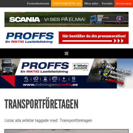
Skip
Korsordsvinnare
PRENUMERERA NU
Mina sidor
Kontakt
Annonsera
to
content
≡
TRANSPORTFÖRETAGEN
Listar alla artiklar taggade med: Transportföretagen