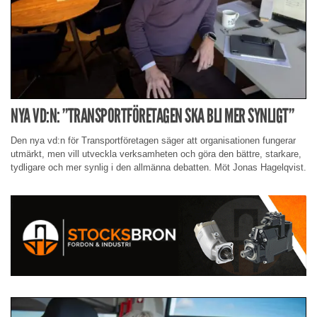
NYA VD:N: ”TRANSPORTFÖRETAGEN SKA BLI MER SYNLIGT”
Den nya vd:n för Transportföretagen säger att organisationen fungerar
utmärkt, men vill utveckla verksamheten och göra den bättre, starkare,
tydligare och mer synlig i den allmänna debatten. Möt Jonas Hagelqvist.