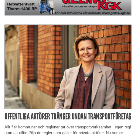
OFFENTLIGA AKTÖRER TRÄNGER UNDAN TRANSPORTFÖRETAG
Allt fler kommuner och regioner tar över transportverksamhet i egen regi
utan att alltid följa de regler som gäller för privata aktörer. Nu varnar