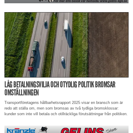
LÅG BETALNINGSVILJA OCH OTYDLIG POLITIK BROMSAR
OMSTÄLLNINGEN
Transportföretagens hållbarhetsrapport 2025 visar en bransch som är
redo att ställa om, men som bromsas av två tydliga bromsklossar:
kunder som inte vill betala och otillräckliga förutsättningar från politiken.