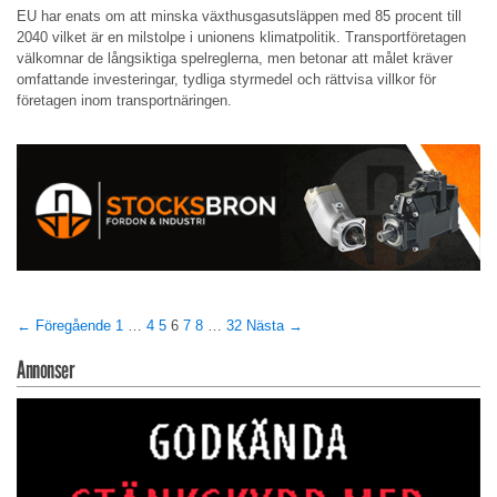
EU har enats om att minska växthusgasutsläppen med 85 procent till
2040 vilket är en milstolpe i unionens klimatpolitik. Transportföretagen
välkomnar de långsiktiga spelreglerna, men betonar att målet kräver
omfattande investeringar, tydliga styrmedel och rättvisa villkor för
företagen inom transportnäringen.
← Föregående
1
…
4
5
6
7
8
…
32
Nästa →
Annonser