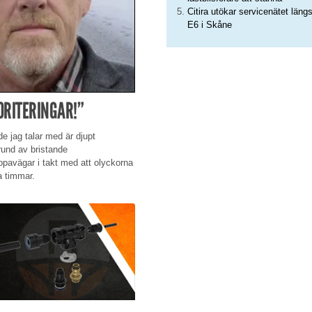
Citira utökar servicenätet läng
E6 i Skåne
ORITERINGAR!”
de jag talar med är djupt
grund av bristande
pavägar i takt med att olyckorna
ra timmar.