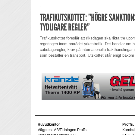
TRAFIKUTSKOTTET: ”HÖGRE SANKTION
TYDLIGARE REGLER”
Trafikutskottet föreslår att riksdagen ska rikta tre uppm
regeringen inom området yrkestrafik. Det handlar om hö
cabotageregler, krav på internationella frakthandlingar 
som beställer en transport. Utskottet står enigt bakom
Huvudkontor
Proffs,
Vägpress AB/Tidningen Proffs
Kornhu