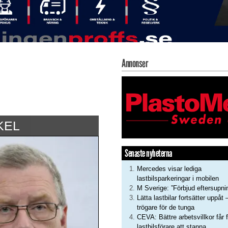
Annonser
KEL
Senaste nyheterna
Mercedes visar lediga
lastbilsparkeringar i mobilen
M Sverige: ”Förbjud eftersupni
Lätta lastbilar fortsätter uppåt 
trögare för de tunga
CEVA: Bättre arbetsvillkor får f
lastbilsförare att stanna