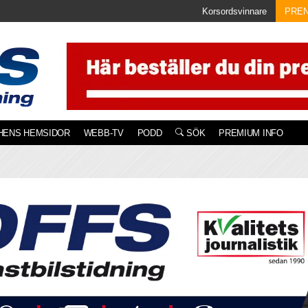
Korsordsvinnare
PRE
HENS HEMSIDOR
WEBB-TV
PODD
SÖK
PREMIUM INFO