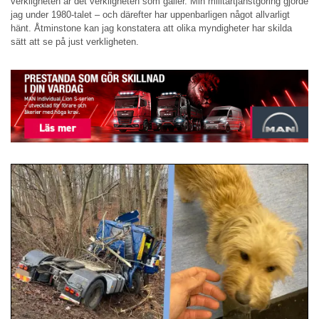
verkligheten är det verkligheten som gäller. Min militärtjänstgöring gjorde
jag under 1980-talet – och därefter har uppenbarligen något allvarligt
hänt. Åtminstone kan jag konstatera att olika myndigheter har skilda
sätt att se på just verkligheten.