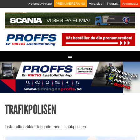
Skip
Korsordsvinnare
PRENUMERERA NU
Mina sidor
Kontakt
Annonsera
to
content
≡
TRAFIKPOLISEN
Listar alla artiklar taggade med: Trafikpolisen