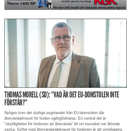
THOMAS MORELL (SD): ”VAD ÄR DET EU-DOMSTOLEN INTE
FÖRSTÅR?”
Nyligen kom det slutliga avgörandet från EU-domstolen där
återvändarkravet för fordon ogiltigförklaras. En central del är
”skyldigheten för fordonen att återvända” till sin huvudort var åttonde
vecka. Syftet med återvändandekravet för fordonen är att omöjliggöra