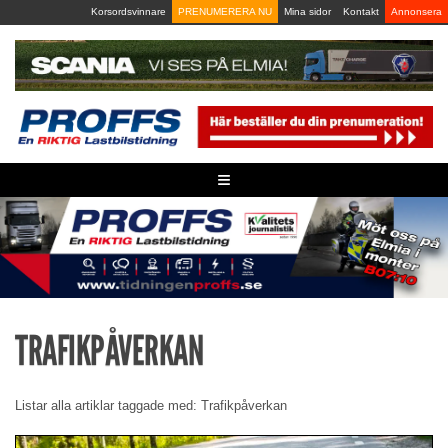
Skip
Korsordsvinnare
PRENUMERERA NU
Mina sidor
Kontakt
Annonsera
to
content
≡
TRAFIKPÅVERKAN
Listar alla artiklar taggade med: Trafikpåverkan