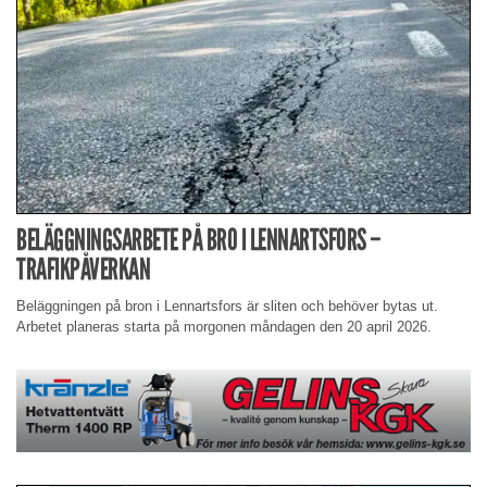
BELÄGGNINGSARBETE PÅ BRO I LENNARTSFORS –
TRAFIKPÅVERKAN
Beläggningen på bron i Lennartsfors är sliten och behöver bytas ut.
Arbetet planeras starta på morgonen måndagen den 20 april 2026.