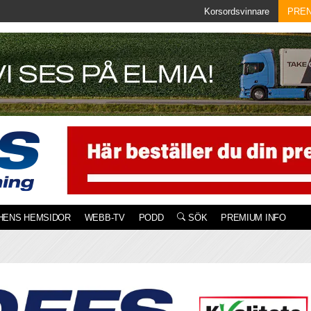
Korsordsvinnare
PRE
HENS HEMSIDOR
WEBB-TV
PODD
SÖK
PREMIUM INFO