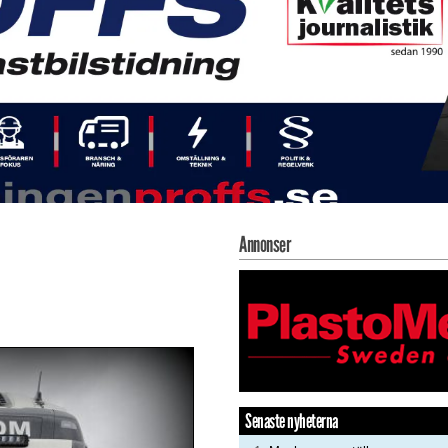
Annonser
Senaste nyheterna