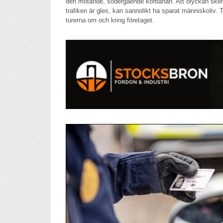
den mötande, södergående körbanan. Att olyckan sker
trafiken är gles, kan sannolikt ha sparat människoliv. 
turerna om och kring företaget.