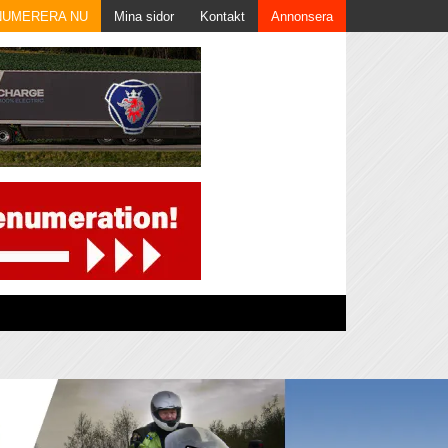
NUMERERA NU
Mina sidor
Kontakt
Annonsera