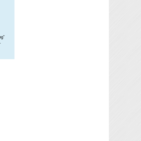
ng”
–