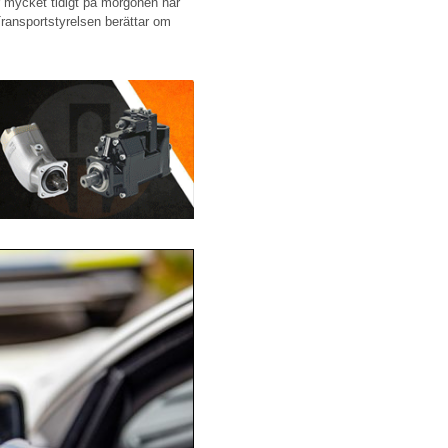
 mycket tidigt på morgonen när
Transportstyrelsen berättar om