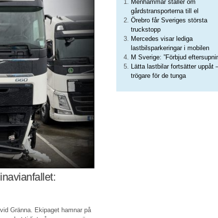
Menhammar ställer om
gårdstransporterna till el
Örebro får Sveriges största
truckstopp
Mercedes visar lediga
lastbilsparkeringar i mobilen
M Sverige: ”Förbjud eftersupni
Lätta lastbilar fortsätter uppåt 
trögare för de tunga
navianfallet:
E4 vid Gränna. Ekipaget hamnar på