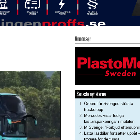
Annonser
Senaste nyheterna
Örebro får Sveriges största
truckstopp
Mercedes visar lediga
lastbilsparkeringar i mobilen
M Sverige: ”Förbjud eftersupni
Lätta lastbilar fortsätter uppåt 
trögare för de tunga