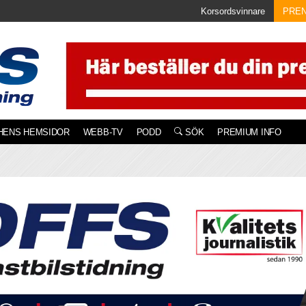
Korsordsvinnare
PRE
HENS HEMSIDOR
WEBB-TV
PODD
SÖK
PREMIUM INFO