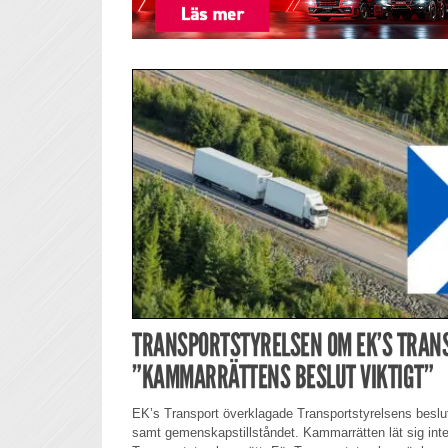
TRANSPORTSTYRELSEN OM EK’S TRAN
”KAMMARRÄTTENS BESLUT VIKTIGT”
EK’s Transport överklagade Transportstyrelsens beslut o
samt gemenskapstillståndet. Kammarrätten lät sig int