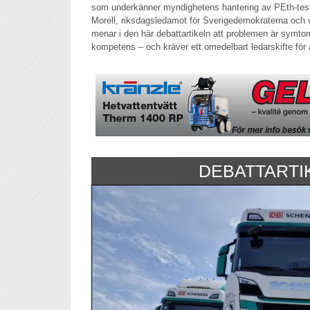
som underkänner myndighetens hantering av PEth-test
Morell, riksdagsledamot för Sverigedemokraterna och vi
menar i den här debattartikeln att problemen är symtom
kompetens – och kräver ett omedelbart ledarskifte för a
DEBATTARTI