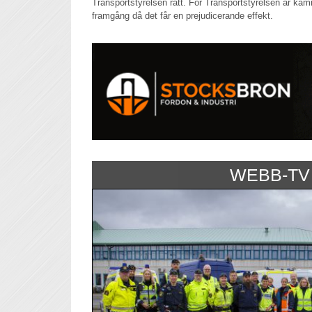
Transportstyrelsen rätt. För Transportstyrelsen är kam
framgång då det får en prejudicerande effekt.
WEBB-TV