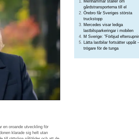
Menhammar ställer om
gårdstransporterna till el
Örebro får Sveriges största
truckstopp
Mercedes visar lediga
lastbilsparkeringar i mobilen
M Sverige: ”Förbjud eftersupni
Lätta lastbilar fortsätter uppåt 
trögare för de tunga
r en oroande utveckling för
donen klarade sig helt utan
till rättsliga påföljder och att de