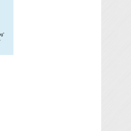
ng”
–