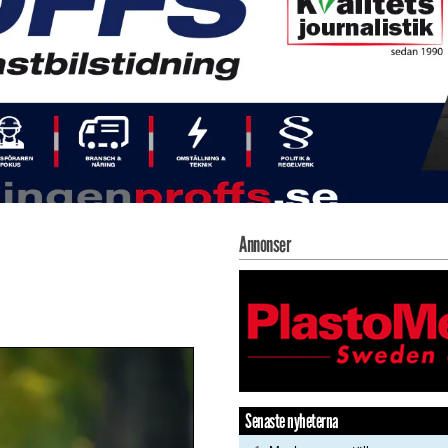
Annonser
Senaste nyheterna