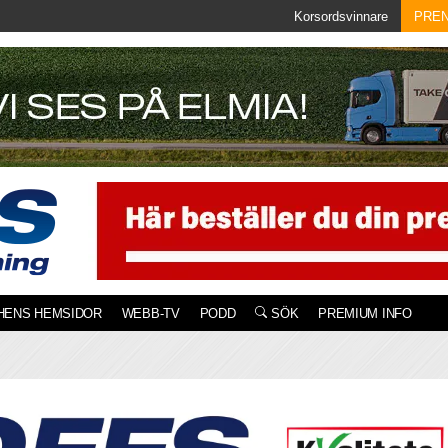
Korsordsvinnare
PRE
HENS HEMSIDOR
WEBB-TV
PODD
SÖK
PREMIUM INFO