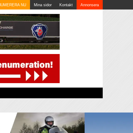
NUMERERA NU
Mina sidor
Kontakt
Annonsera