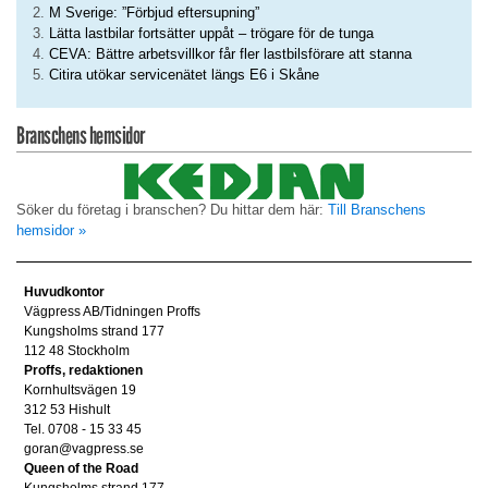
M Sverige: ”Förbjud eftersupning”
Lätta lastbilar fortsätter uppåt – trögare för de tunga
CEVA: Bättre arbetsvillkor får fler lastbilsförare att stanna
Citira utökar servicenätet längs E6 i Skåne
Branschens hemsidor
Söker du företag i branschen? Du hittar dem här:
Till Branschens
hemsidor »
Huvudkontor
Vägpress AB/Tidningen Proffs
Kungsholms strand 177
112 48 Stockholm
Proffs, redaktionen
Kornhultsvägen 19
312 53 Hishult
Tel. 0708 - 15 33 45
goran@vagpress.se
Queen of the Road
Kungsholms strand 177