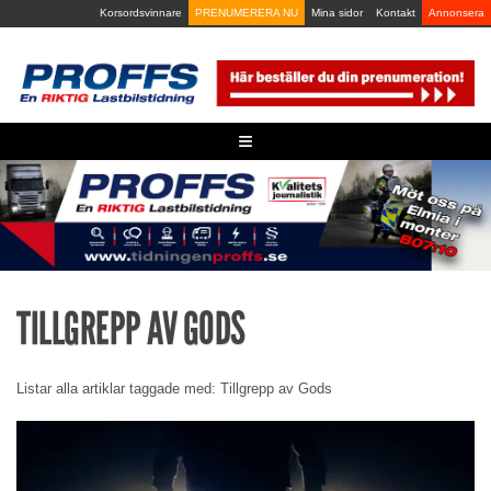
Skip
Korsordsvinnare
PRENUMERERA NU
Mina sidor
Kontakt
Annonsera
to
content
≡
TILLGREPP AV GODS
Listar alla artiklar taggade med: Tillgrepp av Gods