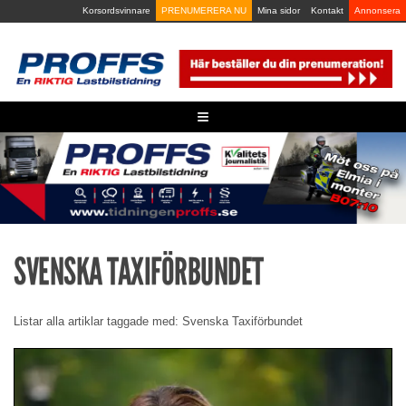
Skip
Korsordsvinnare
PRENUMERERA NU
Mina sidor
Kontakt
Annonsera
to
content
≡
SVENSKA TAXIFÖRBUNDET
Listar alla artiklar taggade med: Svenska Taxiförbundet