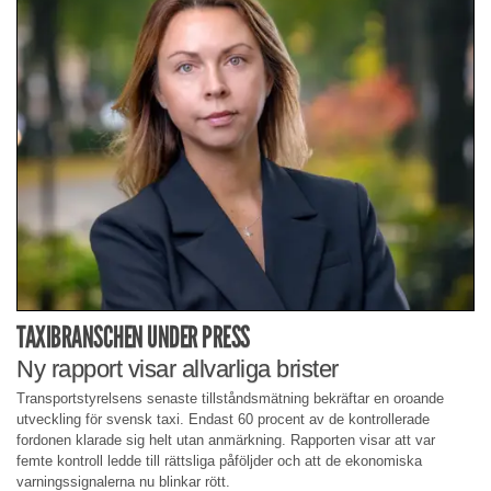
TAXIBRANSCHEN UNDER PRESS
Ny rapport visar allvarliga brister
Transportstyrelsens senaste tillståndsmätning bekräftar en oroande
utveckling för svensk taxi. Endast 60 procent av de kontrollerade
fordonen klarade sig helt utan anmärkning. Rapporten visar att var
femte kontroll ledde till rättsliga påföljder och att de ekonomiska
varningssignalerna nu blinkar rött.