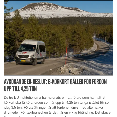
AVGÖRANDE EU-BESLUT: B-KÖRKORT GÄLLER FÖR FORDON
UPP TILL 4,25 TON
De tre EU-institutionerna har nu enats om att förare som har haft B-
körkort ska få köra fordon som är upp till 4,25 ton tunga istället för som
idag 3,5 ton. Förutsättningen är att fordonen drivs med alternativa
drivmedel. För taxibranschen är det här en viktig förändring. Det skriver