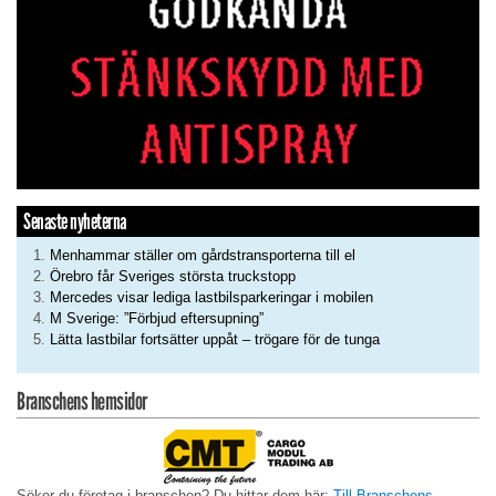
Senaste nyheterna
Menhammar ställer om gårdstransporterna till el
Örebro får Sveriges största truckstopp
Mercedes visar lediga lastbilsparkeringar i mobilen
M Sverige: ”Förbjud eftersupning”
Lätta lastbilar fortsätter uppåt – trögare för de tunga
Branschens hemsidor
Söker du företag i branschen? Du hittar dem här:
Till Branschens