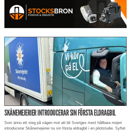
SKÅNEMEJERIER INTRODUCERAR SIN FÖRSTA ELDRAGBIL
Som ännu ett steg på vägen mot att bli Sveriges mest hållbara mejeri
introducerar Skånemejerier nu sin första eldragbil i en pilotstudie. Syftet