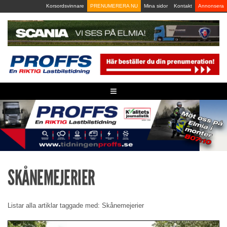
Skip
Korsordsvinnare
PRENUMERERA NU
Mina sidor
Kontakt
Annonsera
to
content
≡
SKÅNEMEJERIER
Listar alla artiklar taggade med: Skånemejerier