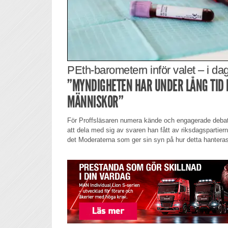
PEth-barometern inför valet – i d
”MYNDIGHETEN HAR UNDER LÅNG TID 
MÄNNISKOR”
För Proffsläsaren numera kände och engagerade debatt
att dela med sig av svaren han fått av riksdagspartier
det Moderaterna som ger sin syn på hur detta hantera