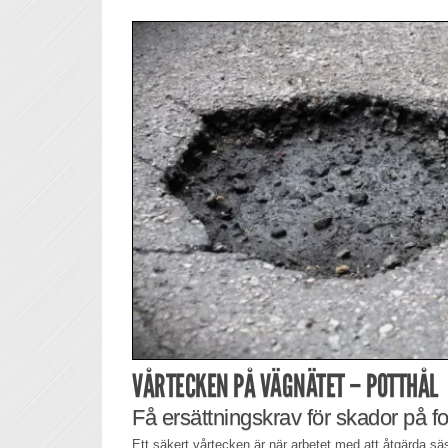
VÅRTECKEN PÅ VÄGNÄTET – POTTHÅL
Få ersättningskrav för skador på f
Ett säkert vårtecken är när arbetet med att åtgärda sä