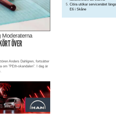
Citira utökar servicenätet läng
E6 i Skåne
ag Moderaterna
KÖRT ÖVER
ören Anders Dahlgren, fortsätter
na om ”PEth-skandalen”. I dag är
s.