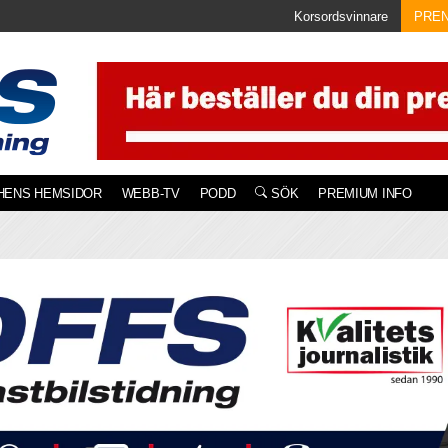
Korsordsvinnare
PRE
HENS HEMSIDOR
WEBB-TV
PODD
SÖK
PREMIUM INFO