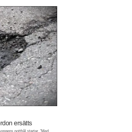
ordon ersätts
songens potthål startar. ”Med