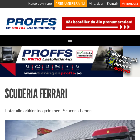
Skip
Korsordsvinnare
PRENUMERERA NU
Mina sidor
Kontakt
Annonsera
to
content
≡
SCUDERIA FERRARI
Listar alla artiklar taggade med: Scuderia Ferrari