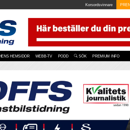
Korsordsvinnare
PRE
HENS HEMSIDOR
WEBB-TV
PODD
SÖK
PREMIUM INFO