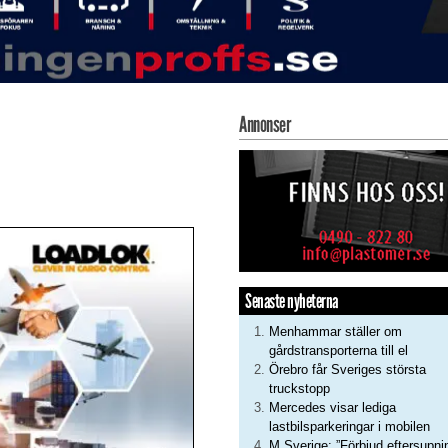
Annonser
Senaste nyheterna
Menhammar ställer om
gårdstransporterna till el
Örebro får Sveriges största
truckstopp
Mercedes visar lediga
lastbilsparkeringar i mobilen
M Sverige: ”Förbjud eftersupni