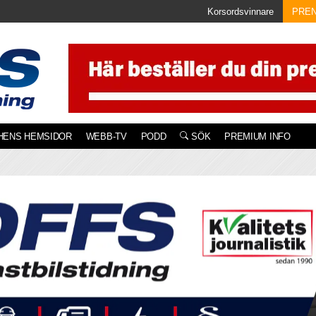
Korsordsvinnare
PRE
HENS HEMSIDOR
WEBB-TV
PODD
SÖK
PREMIUM INFO