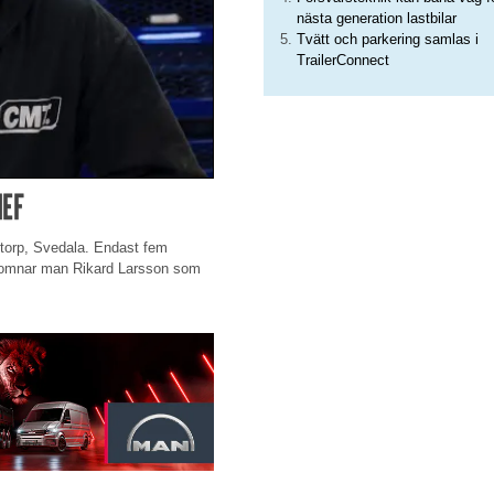
nästa generation lastbilar
Tvätt och parkering samlas i
TrailerConnect
HEF
storp, Svedala. Endast fem
lkomnar man Rikard Larsson som