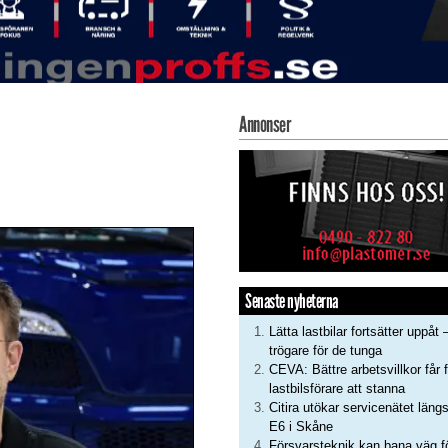
Annonser
Senaste nyheterna
Lätta lastbilar fortsätter uppåt 
trögare för de tunga
CEVA: Bättre arbetsvillkor får f
lastbilsförare att stanna
Citira utökar servicenätet läng
E6 i Skåne
Försvarsteknik kan bana väg f