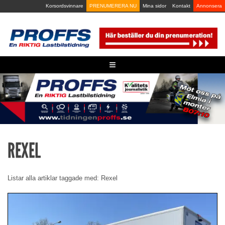
Skip
Korsordsvinnare
PRENUMERERA NU
Mina sidor
Kontakt
Annonsera
to
content
≡
REXEL
Listar alla artiklar taggade med: Rexel