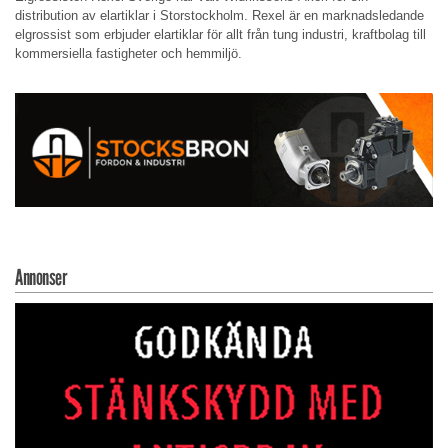
distribution av elartiklar i Storstockholm. Rexel är en marknadsledande
elgrossist som erbjuder elartiklar för allt från tung industri, kraftbolag till
kommersiella fastigheter och hemmiljö.
Annonser